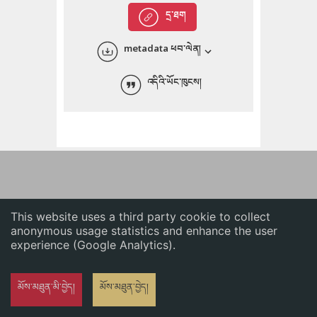
English
དྲ་ཐག
中文
metadata ཕབ་ལེན།
ភាសាខ្មែរ
འདིའི་ཡོང་ཁུངས།
This website uses a third party cookie to collect
anonymous usage statistics and enhance the user
experience (Google Analytics).
མོས་མཐུན་མི་བྱེད།
མོས་མཐུན་བྱེད།