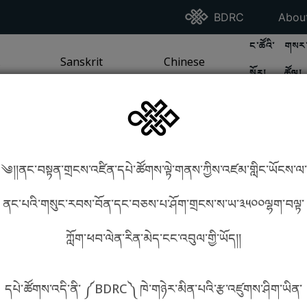
Go To BDRC Homepag
Go T
BDRC
Abou
GO TO BDR
GO 
ང་ཚོའི་
གསར་
A
LI / SEA TRADITION
PAGE
GO TO
Sanskrit
SANSKRIT TRADITION
PAGE
GO TO
Chinese
CHINESE TRADITION
PAGE
སྐོར།
ཚོལ།
Tradition
Tradition
༄།།ནང་བསྟན་གྲངས་འཛིན་དཔེ་ཚོགས་ལྟེ་གནས་ཀྱིས་འཛམ་གླིང་ཡོངས་ལ་
in phonetics!
How to find things?
ནང་པའི་གསུང་རབས་བོན་དང་བཅས་པ་ཤོག་གྲངས་ས་ཡ་༣༥༠༠ལྷག་བལྟ་
ཀློག་ཕབ་ལེན་རིན་མེད་ངང་འབུལ་གྱི་ཡོད།།
སྐད་ཡིག་འདེམ།
དཔེ་ཚོགས་འདི་ནི་ ༼BDRC༽ ཁེ་གཉེར་མིན་པའི་རྩ་འཛུགས་ཤིག་ཡིན་