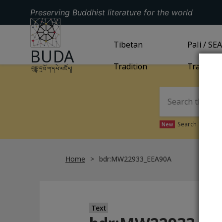
Preserving Buddhist literature for the world
GO TO HOMEPAGE
GO TO
Tibetan
TIBETAN TRADITION
GO TO
Pali / SE
PA
BUDA
Tradition
Tradition
བུདྡྷ་དྲ་ཐོག་དཔེ་མཛོད།
Search Tibetan 
New
Home
bdr:MW22933_EEA90A
Text