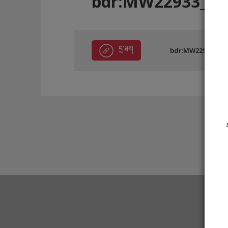
bdr:MW22933_EE
དྲ་ཐག
bdr:MW22933_EE