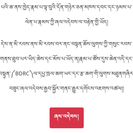
A90A
པའི་ཆ་ནས་ཁྱེད་རྣམ་པ་ལྟ་བུའི་དོན་གཉེར་ཅན་མཁས་དབང་དང་ཉམས་པ་
བོད་ཡིག
English
ལེན་པ་རྣམས་ཀྱི་ཞལ་འདེབས་ལ་བརྟེན་གྱི་ཡོད།
metadata ཕབ་ལེན།
འདིའི་ཡོང་ཁུངས།
A90A
中文
དེས་ན་མི་རབས་ནས་མི་རབས་བར་ནང་བསྟན་ཆོས་ལུགས་ཀྱི་གསུང་རབས་
ភាសាខ្មែរ
གནས་ཐུབ་པར་ཡིད་ཆེས་དང་མོས་པ་ཡོད་ན།རྣམ་པ་ཚོས་དུས་ཆེན་འདི་དང
བསྟུན་༼BDRC༽ལ་དཔྱ་ཁྲལ་ཆག་ཡང་དང་རྩ་ཆག་གི་ལུགས་མཐུནགཞིར
བཟུང་ཞལ་འདེབས་རྒྱབ་སྐྱོར་གནང་རྒྱུར་དགོངས་འཇགས་འཚལ།།
GO TO
ཞལ་འདེབས།
ཞལ་འདེབས།