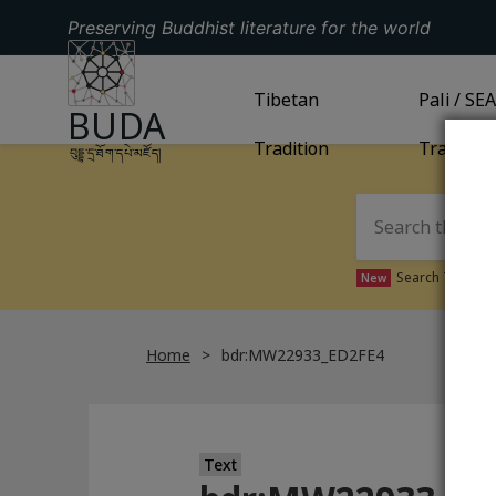
Preserving Buddhist literature for the world
GO TO HOMEPAGE
GO TO
Tibetan
TIBETAN TRADITION
GO TO
Pali / SE
PA
BUDA
Tradition
Tradition
བུདྡྷ་དྲ་ཐོག་དཔེ་མཛོད།
Search Tibetan 
New
Home
bdr:MW22933_ED2FE4
Text