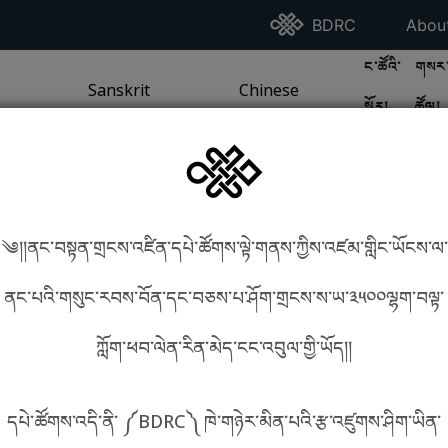
Go To BDRC Homepag
Go T
BDRC
Abou
GO TO BDR
GO 
ང་ཚོའི་
གསར་
A
LI / SEA TRADITION
PAGE
GO TO
Sanskrit
SANSKRIT TRADITION
PAGE
GO TO
Chinese
CHINESE TRADITION
PAGE
སྐོར།
ཚོལ།
Tradition
Tradition
༄།།ནང་བསྟན་གྲངས་འཛིན་དཔེ་ཚོགས་ལྟེ་གནས་ཀྱིས་འཛམ་གླིང་ཡོངས་ལ་
in phonetics!
How to find things?
ནང་པའི་གསུང་རབས་བོན་དང་བཅས་པ་ཤོག་གྲངས་ས་ཡ་༣༥༠༠ལྷག་བལྟ་
ཀློག་ཕབ་ལེན་རིན་མེད་ངང་འབུལ་གྱི་ཡོད།།
སྐད་ཡིག་འདེམ།
དཔེ་ཚོགས་འདི་ནི་ ༼BDRC༽ ཁེ་གཉེར་མིན་པའི་རྩ་འཛུགས་ཤིག་ཡིན་