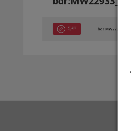
bdr:MW22933_ED
དྲ་ཐག
bdr:MW22933_ED2