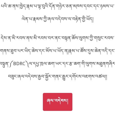
2FE4
པའི་ཆ་ནས་ཁྱེད་རྣམ་པ་ལྟ་བུའི་དོན་གཉེར་ཅན་མཁས་དབང་དང་ཉམས་པ་
བོད་ཡིག
English
ལེན་པ་རྣམས་ཀྱི་ཞལ་འདེབས་ལ་བརྟེན་གྱི་ཡོད།
metadata ཕབ་ལེན།
འདིའི་ཡོང་ཁུངས།
FE4
中文
དེས་ན་མི་རབས་ནས་མི་རབས་བར་ནང་བསྟན་ཆོས་ལུགས་ཀྱི་གསུང་རབས་
ភាសាខ្មែរ
གནས་ཐུབ་པར་ཡིད་ཆེས་དང་མོས་པ་ཡོད་ན།རྣམ་པ་ཚོས་དུས་ཆེན་འདི་དང
བསྟུན་༼BDRC༽ལ་དཔྱ་ཁྲལ་ཆག་ཡང་དང་རྩ་ཆག་གི་ལུགས་མཐུནགཞིར
བཟུང་ཞལ་འདེབས་རྒྱབ་སྐྱོར་གནང་རྒྱུར་དགོངས་འཇགས་འཚལ།།
GO TO
ཞལ་འདེབས།
ཞལ་འདེབས།