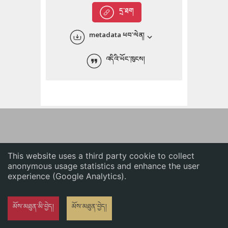
English
དྲ་ཐག
中文
metadata ཕབ་ལེན།
ភាសាខ្មែរ
འདིའི་ཡོང་ཁུངས།
This website uses a third party cookie to collect
anonymous usage statistics and enhance the user
experience (Google Analytics).
མོས་མཐུན་མི་བྱེད།
མོས་མཐུན་བྱེད།