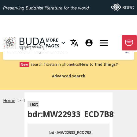
Go To BDRC
BDRC
Preserving Buddhist literature for the world
GO TO HOMEPAGE
BUDA
MORE
GO T
OPEN MENU OF MORE PAGES
PAGES
བུདྡྷ་དྲ་ཐོག་དཔེ་མཛོད།
Submit
Search Tibetan in phonetics!
How to find things?
New
Advanced search
Home
bdr:MW22933_ECD7B8
སྐད་ཡིག་འདེམ།
Text
bdr:MW22933_ECD7B8
བོད་ཡིག
bdr:MW22933_ECD7B8