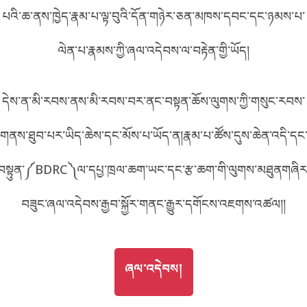
1C80
པའི་ཆ་ནས་ཁྱེད་རྣམ་པ་ལྟ་བུའི་དོན་གཉེར་ཅན་མཁས་དབང་དང་ཉམས་པ་
བོད་ཡིག
English
ལེན་པ་རྣམས་ཀྱི་ཞལ་འདེབས་ལ་བརྟེན་གྱི་ཡོད།
metadata ཕབ་ལེན།
འདིའི་ཡོང་ཁུངས།
C80
中文
དེས་ན་མི་རབས་ནས་མི་རབས་བར་ནང་བསྟན་ཆོས་ལུགས་ཀྱི་གསུང་རབས་
ភាសាខ្មែរ
གནས་ཐུབ་པར་ཡིད་ཆེས་དང་མོས་པ་ཡོད་ན།རྣམ་པ་ཚོས་དུས་ཆེན་འདི་དང
བསྟུན་༼BDRC༽ལ་དཔྱ་ཁྲལ་ཆག་ཡང་དང་རྩ་ཆག་གི་ལུགས་མཐུནགཞིར
བཟུང་ཞལ་འདེབས་རྒྱབ་སྐྱོར་གནང་རྒྱུར་དགོངས་འཇགས་འཚལ།།
GO TO
ཞལ་འདེབས།
ཞལ་འདེབས།