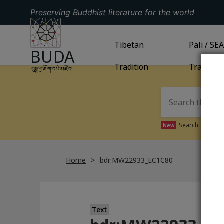
Preserving Buddhist literature for the world
GO TO HOMEPAGE
GO TO
Tibetan
TIBETAN TRADITION
GO TO
Pali / SE
PA
BUDA
Tradition
Tradition
བུདྡྷ་དྲ་ཐོག་དཔེ་མཛོད།
Search Tibetan 
New
Home
bdr:MW22933_EC1C80
Text