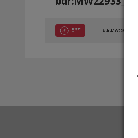
bdr:MW22933_EC
དྲ་ཐག
bdr:MW22933_EC1