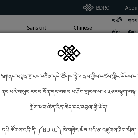
Go To BDRC Homepag
Go T
BDRC
Abou
GO TO BDR
GO 
ང་ཚོའི་
གསར་
A
LI / SEA TRADITION
PAGE
GO TO
Sanskrit
SANSKRIT TRADITION
PAGE
GO TO
Chinese
CHINESE TRADITION
PAGE
སྐོར།
ཚོལ།
Tradition
Tradition
༄།།ནང་བསྟན་གྲངས་འཛིན་དཔེ་ཚོགས་ལྟེ་གནས་ཀྱིས་འཛམ་གླིང་ཡོངས་ལ་
in phonetics!
How to find things?
ནང་པའི་གསུང་རབས་བོན་དང་བཅས་པ་ཤོག་གྲངས་ས་ཡ་༣༥༠༠ལྷག་བལྟ་
ཀློག་ཕབ་ལེན་རིན་མེད་ངང་འབུལ་གྱི་ཡོད།།
སྐད་ཡིག་འདེམ།
དཔེ་ཚོགས་འདི་ནི་ ༼BDRC༽ ཁེ་གཉེར་མིན་པའི་རྩ་འཛུགས་ཤིག་ཡིན་