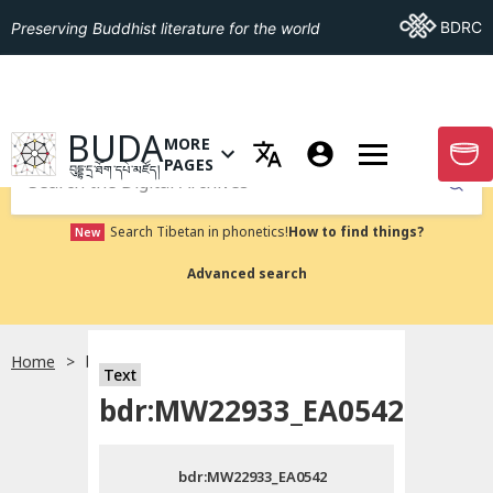
Go To BDRC
BDRC
Preserving Buddhist literature for the world
GO TO HOMEPAGE
BUDA
MORE
GO T
OPEN MENU OF MORE PAGES
PAGES
བུདྡྷ་དྲ་ཐོག་དཔེ་མཛོད།
Submit
Search Tibetan in phonetics!
How to find things?
New
Advanced search
Home
bdr:MW22933_EA0542
སྐད་ཡིག་འདེམ།
Text
bdr:MW22933_EA0542
བོད་ཡིག
bdr:MW22933_EA0542