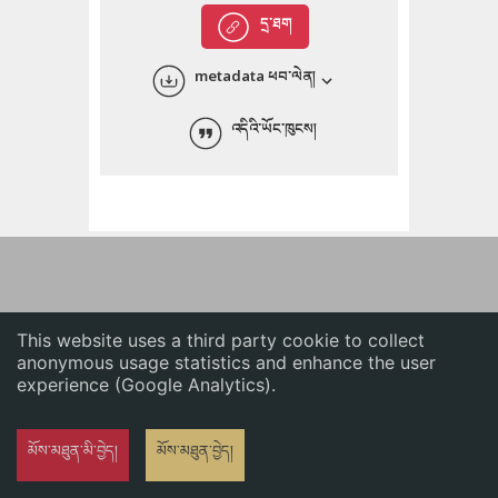
English
དྲ་ཐག
中文
metadata ཕབ་ལེན།
ភាសាខ្មែរ
འདིའི་ཡོང་ཁུངས།
This website uses a third party cookie to collect
anonymous usage statistics and enhance the user
experience (Google Analytics).
མོས་མཐུན་མི་བྱེད།
མོས་མཐུན་བྱེད།