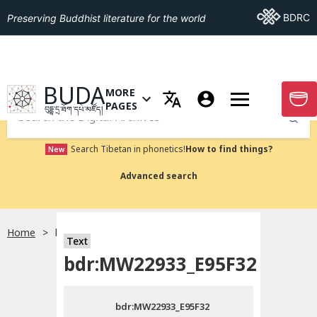
Go To BDRC
BDRC
Preserving Buddhist literature for the world
GO TO HOMEPAGE
BUDA
MORE
GO T
OPEN MENU OF MORE PAGES
PAGES
བུདྡྷ་དྲ་ཐོག་དཔེ་མཛོད།
Submit
Search Tibetan in phonetics!
How to find things?
New
Advanced search
Home
bdr:MW22933_E95F32
སྐད་ཡིག་འདེམ།
Text
bdr:MW22933_E95F32
བོད་ཡིག
bdr:MW22933_E95F32