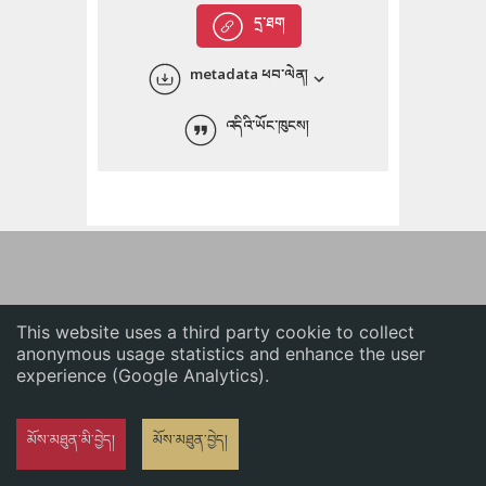
English
དྲ་ཐག
中文
metadata ཕབ་ལེན།
ភាសាខ្មែរ
འདིའི་ཡོང་ཁུངས།
This website uses a third party cookie to collect
anonymous usage statistics and enhance the user
experience (Google Analytics).
མོས་མཐུན་མི་བྱེད།
མོས་མཐུན་བྱེད།