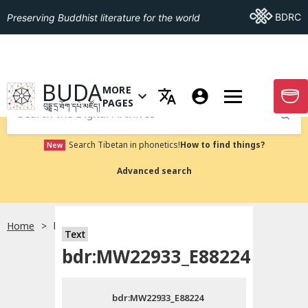
Go To BDRC
BDRC
Preserving Buddhist literature for the world
GO TO HOMEPAGE
BUDA
MORE
GO T
OPEN MENU OF MORE PAGES
PAGES
བུདྡྷ་དྲ་ཐོག་དཔེ་མཛོད།
Submit
Search Tibetan in phonetics!
How to find things?
New
Advanced search
Home
bdr:MW22933_E88224
སྐད་ཡིག་འདེམ།
Text
bdr:MW22933_E88224
བོད་ཡིག
bdr:MW22933_E88224