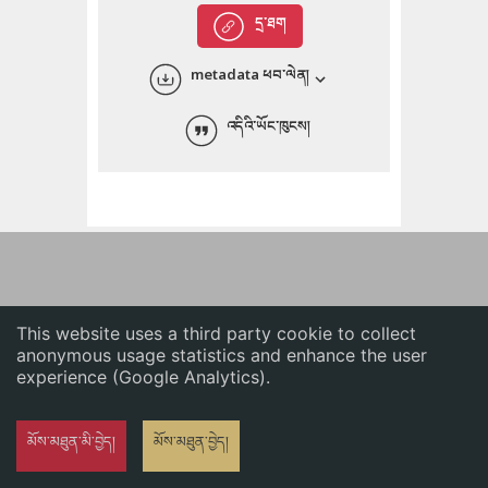
English
དྲ་ཐག
中文
metadata ཕབ་ལེན།
ភាសាខ្មែរ
འདིའི་ཡོང་ཁུངས།
This website uses a third party cookie to collect
anonymous usage statistics and enhance the user
experience (Google Analytics).
མོས་མཐུན་མི་བྱེད།
མོས་མཐུན་བྱེད།