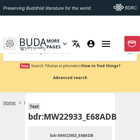
Go To BDRC
BDRC
Preserving Buddhist literature for the world
GO TO HOMEPAGE
BUDA
MORE
GO T
OPEN MENU OF MORE PAGES
PAGES
བུདྡྷ་དྲ་ཐོག་དཔེ་མཛོད།
Submit
Search Tibetan in phonetics!
How to find things?
New
Advanced search
Home
bdr:MW22933_E68ADB
སྐད་ཡིག་འདེམ།
Text
bdr:MW22933_E68ADB
བོད་ཡིག
bdr:MW22933_E68ADB