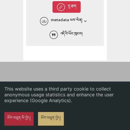
English
དྲ་ཐག
中文
metadata ཕབ་ལེན།
ភាសាខ្មែរ
འདིའི་ཡོང་ཁུངས།
This website uses a third party cookie to collect
anonymous usage statistics and enhance the user
experience (Google Analytics).
མོས་མཐུན་མི་བྱེད།
མོས་མཐུན་བྱེད།