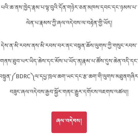
EA04
པའི་ཆ་ནས་ཁྱེད་རྣམ་པ་ལྟ་བུའི་དོན་གཉེར་ཅན་མཁས་དབང་དང་ཉམས་པ་
བོད་ཡིག
English
ལེན་པ་རྣམས་ཀྱི་ཞལ་འདེབས་ལ་བརྟེན་གྱི་ཡོད།
metadata ཕབ་ལེན།
འདིའི་ཡོང་ཁུངས།
A04
中文
དེས་ན་མི་རབས་ནས་མི་རབས་བར་ནང་བསྟན་ཆོས་ལུགས་ཀྱི་གསུང་རབས་
ភាសាខ្មែរ
གནས་ཐུབ་པར་ཡིད་ཆེས་དང་མོས་པ་ཡོད་ན།རྣམ་པ་ཚོས་དུས་ཆེན་འདི་དང
བསྟུན་༼BDRC༽ལ་དཔྱ་ཁྲལ་ཆག་ཡང་དང་རྩ་ཆག་གི་ལུགས་མཐུནགཞིར
བཟུང་ཞལ་འདེབས་རྒྱབ་སྐྱོར་གནང་རྒྱུར་དགོངས་འཇགས་འཚལ།།
GO TO
ཞལ་འདེབས།
ཞལ་འདེབས།