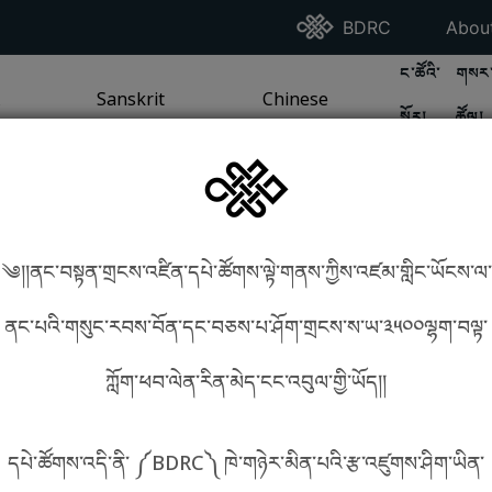
Go To BDRC Homepag
Go T
BDRC
Abou
GO TO BDR
GO 
ང་ཚོའི་
གསར་
A
LI / SEA TRADITION
PAGE
GO TO
Sanskrit
SANSKRIT TRADITION
PAGE
GO TO
Chinese
CHINESE TRADITION
PAGE
སྐོར།
ཚོལ།
Tradition
Tradition
༄།།ནང་བསྟན་གྲངས་འཛིན་དཔེ་ཚོགས་ལྟེ་གནས་ཀྱིས་འཛམ་གླིང་ཡོངས་ལ་
in phonetics!
How to find things?
ནང་པའི་གསུང་རབས་བོན་དང་བཅས་པ་ཤོག་གྲངས་ས་ཡ་༣༥༠༠ལྷག་བལྟ་
ཀློག་ཕབ་ལེན་རིན་མེད་ངང་འབུལ་གྱི་ཡོད།།
སྐད་ཡིག་འདེམ།
དཔེ་ཚོགས་འདི་ནི་ ༼BDRC༽ ཁེ་གཉེར་མིན་པའི་རྩ་འཛུགས་ཤིག་ཡིན་