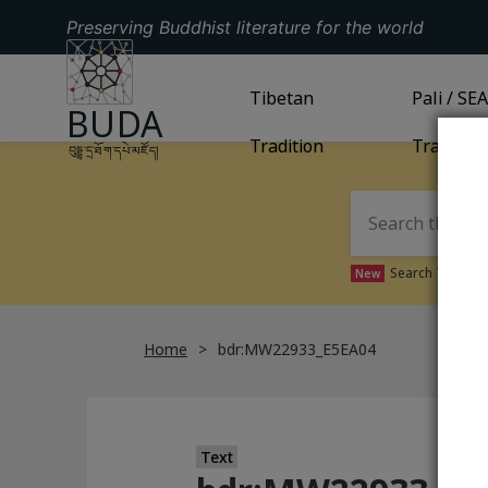
Preserving Buddhist literature for the world
GO TO HOMEPAGE
GO TO
Tibetan
TIBETAN TRADITION
GO TO
Pali / SE
PA
BUDA
Tradition
Tradition
བུདྡྷ་དྲ་ཐོག་དཔེ་མཛོད།
Search Tibetan 
New
Home
bdr:MW22933_E5EA04
Text