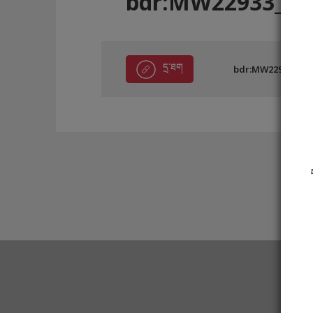
bdr:MW22933_E5
དྲ་ཐག
bdr:MW22933_E5E