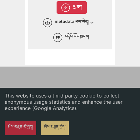
English
དྲ་ཐག
中文
metadata ཕབ་ལེན།
ភាសាខ្មែរ
འདིའི་ཡོང་ཁུངས།
This website uses a third party cookie to collect
anonymous usage statistics and enhance the user
experience (Google Analytics).
མོས་མཐུན་མི་བྱེད།
མོས་མཐུན་བྱེད།