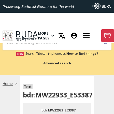
Go To BDRC
BDRC
Preserving Buddhist literature for the world
GO TO HOMEPAGE
BUDA
MORE
GO T
OPEN MENU OF MORE PAGES
PAGES
བུདྡྷ་དྲ་ཐོག་དཔེ་མཛོད།
Submit
Search Tibetan in phonetics!
How to find things?
New
Advanced search
Home
bdr:MW22933_E53387
སྐད་ཡིག་འདེམ།
Text
bdr:MW22933_E53387
བོད་ཡིག
bdr:MW22933_E53387