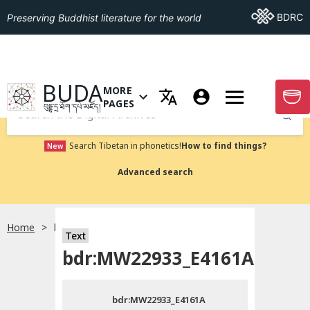
Go To BDRC
BDRC
Preserving Buddhist literature for the world
GO TO HOMEPAGE
BUDA
MORE
GO T
OPEN MENU OF MORE PAGES
PAGES
བུདྡྷ་དྲ་ཐོག་དཔེ་མཛོད།
Submit
Search Tibetan in phonetics!
How to find things?
New
Advanced search
Home
bdr:MW22933_E4161A
སྐད་ཡིག་འདེམ།
Text
bdr:MW22933_E4161A
བོད་ཡིག
bdr:MW22933_E4161A