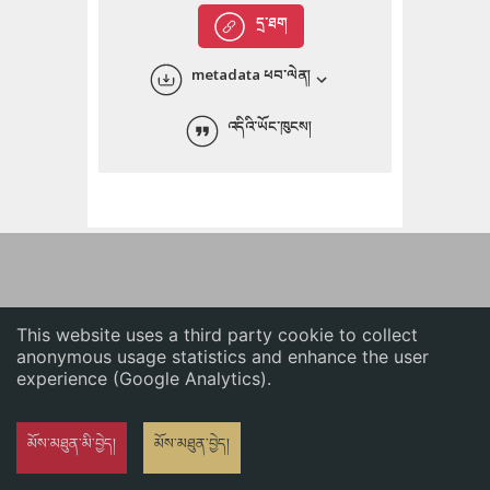
English
དྲ་ཐག
中文
metadata ཕབ་ལེན།
ភាសាខ្មែរ
འདིའི་ཡོང་ཁུངས།
This website uses a third party cookie to collect
anonymous usage statistics and enhance the user
experience (Google Analytics).
མོས་མཐུན་མི་བྱེད།
མོས་མཐུན་བྱེད།