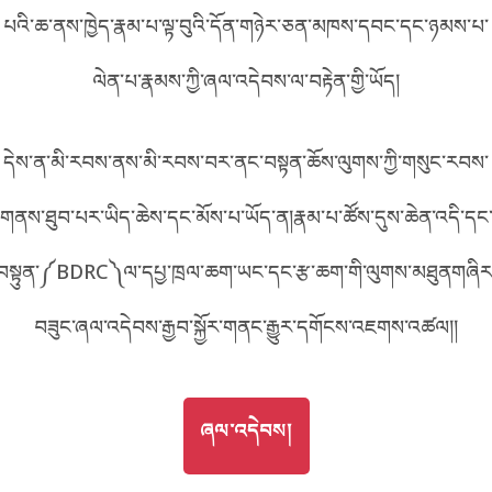
0E76
པའི་ཆ་ནས་ཁྱེད་རྣམ་པ་ལྟ་བུའི་དོན་གཉེར་ཅན་མཁས་དབང་དང་ཉམས་པ་
བོད་ཡིག
English
ལེན་པ་རྣམས་ཀྱི་ཞལ་འདེབས་ལ་བརྟེན་གྱི་ཡོད།
metadata ཕབ་ལེན།
འདིའི་ཡོང་ཁུངས།
E76
中文
དེས་ན་མི་རབས་ནས་མི་རབས་བར་ནང་བསྟན་ཆོས་ལུགས་ཀྱི་གསུང་རབས་
ភាសាខ្មែរ
གནས་ཐུབ་པར་ཡིད་ཆེས་དང་མོས་པ་ཡོད་ན།རྣམ་པ་ཚོས་དུས་ཆེན་འདི་དང
བསྟུན་༼BDRC༽ལ་དཔྱ་ཁྲལ་ཆག་ཡང་དང་རྩ་ཆག་གི་ལུགས་མཐུནགཞིར
བཟུང་ཞལ་འདེབས་རྒྱབ་སྐྱོར་གནང་རྒྱུར་དགོངས་འཇགས་འཚལ།།
GO TO
ཞལ་འདེབས།
ཞལ་འདེབས།