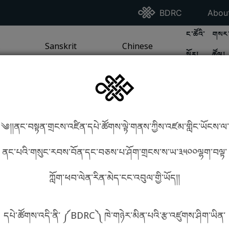
Go To BDRC Homepag
Go T
BDRC
Abou
GO TO BDR
GO 
ང་ཚོའི་
གསར་
A
LI / SEA TRADITION
PAGE
GO TO
Sanskrit
SANSKRIT TRADITION
PAGE
GO TO
Chinese
CHINESE TRADITION
PAGE
སྐོར།
ཚོལ།
Tradition
Tradition
༄།།ནང་བསྟན་གྲངས་འཛིན་དཔེ་ཚོགས་ལྟེ་གནས་ཀྱིས་འཛམ་གླིང་ཡོངས་ལ་
in phonetics!
How to find things?
ནང་པའི་གསུང་རབས་བོན་དང་བཅས་པ་ཤོག་གྲངས་ས་ཡ་༣༥༠༠ལྷག་བལྟ་
ཀློག་ཕབ་ལེན་རིན་མེད་ངང་འབུལ་གྱི་ཡོད།།
སྐད་ཡིག་འདེམ།
དཔེ་ཚོགས་འདི་ནི་ ༼BDRC༽ ཁེ་གཉེར་མིན་པའི་རྩ་འཛུགས་ཤིག་ཡིན་