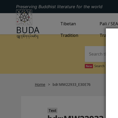
Preserving Buddhist literature for the world
GO TO HOMEPAGE
GO TO
Tibetan
TIBETAN TRADITION
GO TO
Pali / SE
PA
BUDA
Tradition
Tradition
བུདྡྷ་དྲ་ཐོག་དཔེ་མཛོད།
Search Tibetan 
New
Home
bdr:MW22933_E30E76
Text