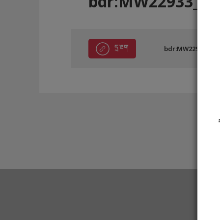
bdr:MW22933_E3
དྲ་ཐག
bdr:MW22933_E30