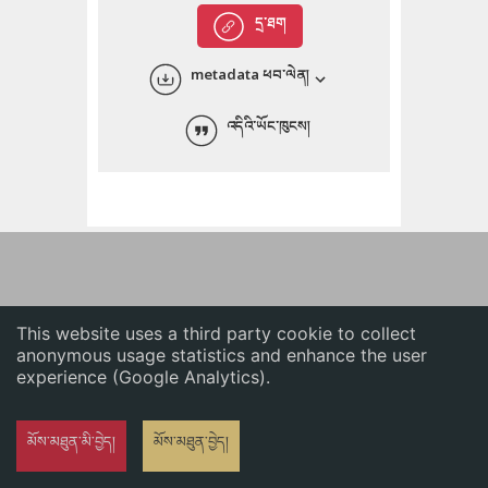
English
དྲ་ཐག
中文
metadata ཕབ་ལེན།
ភាសាខ្មែរ
འདིའི་ཡོང་ཁུངས།
This website uses a third party cookie to collect
anonymous usage statistics and enhance the user
experience (Google Analytics).
མོས་མཐུན་མི་བྱེད།
མོས་མཐུན་བྱེད།