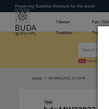
Preserving Buddhist literature for the world
GO TO HOMEPAGE
GO TO
Tibetan
TIBETAN TRADITION
GO TO
Pali / SE
PA
BUDA
Tradition
Tradition
བུདྡྷ་དྲ་ཐོག་དཔེ་མཛོད།
Search Tibetan 
New
Home
bdr:MW22933_DCD040
Text