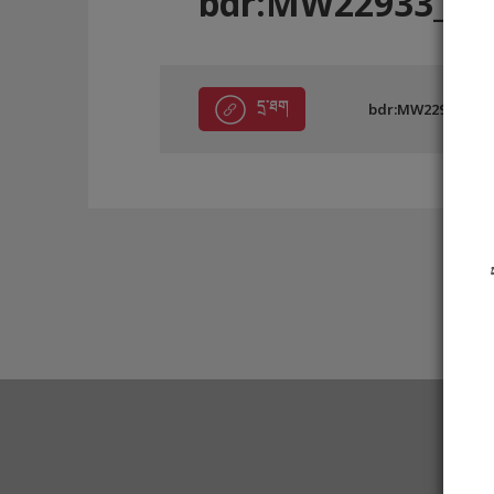
bdr:MW22933_D
དྲ་ཐག
bdr:MW22933_DC