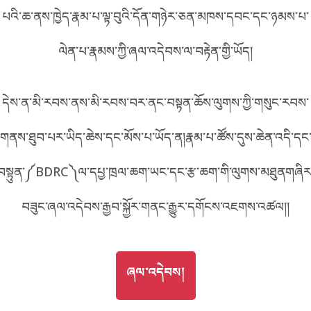
CD040
པའི་ཆ་ནས་ཁྱེད་རྣམ་པ་ལྟ་བུའི་དོན་གཉེར་ཅན་མཁས་དབང་དང་ཉམས་པ་
བོད་ཡིག
English
ལེན་པ་རྣམས་ཀྱི་ཞལ་འདེབས་ལ་བརྟེན་གྱི་ཡོད།
metadata ཕབ་ལེན།
འདིའི་ཡོང་ཁུངས།
D040
中文
དེས་ན་མི་རབས་ནས་མི་རབས་བར་ནང་བསྟན་ཆོས་ལུགས་ཀྱི་གསུང་རབས་
ភាសាខ្មែរ
གནས་ཐུབ་པར་ཡིད་ཆེས་དང་མོས་པ་ཡོད་ན།རྣམ་པ་ཚོས་དུས་ཆེན་འདི་དང
བསྟུན་༼BDRC༽ལ་དཔྱ་ཁྲལ་ཆག་ཡང་དང་རྩ་ཆག་གི་ལུགས་མཐུནགཞིར
བཟུང་ཞལ་འདེབས་རྒྱབ་སྐྱོར་གནང་རྒྱུར་དགོངས་འཇགས་འཚལ།།
GO TO
ཞལ་འདེབས།
ཞལ་འདེབས།