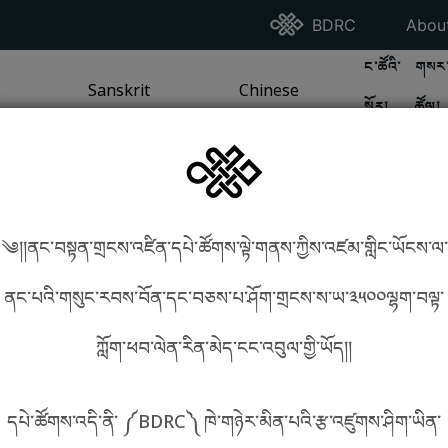
Go To BDRC Homepag
Go T
BDRC
Abou
GO TO BDR
GO 
ང་ཚོའི་
གསར་
A
LI / SEA TRADITION
PAGE
GO TO
Sanskrit
SANSKRIT TRADITION
PAGE
GO TO
Chinese
CHINESE TRADITION
PAGE
སྐོར།
ཚོལ།
Tradition
Tradition
༄།།ནང་བསྟན་གྲངས་འཛིན་དཔེ་ཚོགས་ལྟེ་གནས་ཀྱིས་འཛམ་གླིང་ཡོངས་ལ་
in phonetics!
How to find things?
ནང་པའི་གསུང་རབས་བོན་དང་བཅས་པ་ཤོག་གྲངས་ས་ཡ་༣༥༠༠ལྷག་བལྟ་
ཀློག་ཕབ་ལེན་རིན་མེད་ངང་འབུལ་གྱི་ཡོད།།
སྐད་ཡིག་འདེམ།
དཔེ་ཚོགས་འདི་ནི་ ༼BDRC༽ ཁེ་གཉེར་མིན་པའི་རྩ་འཛུགས་ཤིག་ཡིན་