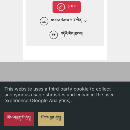
English
དྲ་ཐག
中文
metadata ཕབ་ལེན།
ភាសាខ្មែរ
འདིའི་ཡོང་ཁུངས།
This website uses a third party cookie to collect
anonymous usage statistics and enhance the user
experience (Google Analytics).
མོས་མཐུན་མི་བྱེད།
མོས་མཐུན་བྱེད།