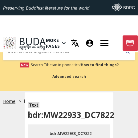
Go To BDRC
BDRC
Preserving Buddhist literature for the world
GO TO HOMEPAGE
BUDA
MORE
GO T
OPEN MENU OF MORE PAGES
PAGES
བུདྡྷ་དྲ་ཐོག་དཔེ་མཛོད།
Submit
Search Tibetan in phonetics!
How to find things?
New
Advanced search
Home
bdr:MW22933_DC7822
སྐད་ཡིག་འདེམ།
Text
bdr:MW22933_DC7822
བོད་ཡིག
bdr:MW22933_DC7822