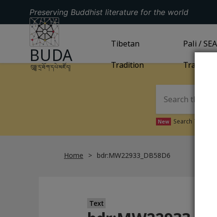
Preserving Buddhist literature for the world
GO TO HOMEPAGE
GO TO
Tibetan
TIBETAN TRADITION
GO TO
Pali / SE
PA
BUDA
Tradition
Tradition
བུདྡྷ་དྲ་ཐོག་དཔེ་མཛོད།
Search Tibetan 
New
Home
bdr:MW22933_DB58D6
Text