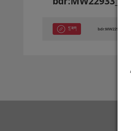
bdr:MW22933_D
དྲ་ཐག
bdr:MW22933_DB