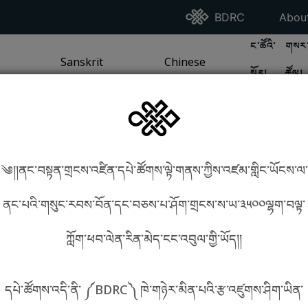
Go To BDRC Homepag
Go T
BDRC
Abou
GO TO BDR
GO 
ང་ཚོའི་
གསར་
A
LI / SEA TRADITION
PAGE
GO TO
Sanskrit
SANSKRIT TRADITION
PAGE
GO TO
Chinese
CHINESE TRADITION
PAGE
སྐོར།
ཚོལ།
Tradition
Tradition
༄།།ནང་བསྟན་གྲངས་འཛིན་དཔེ་ཚོགས་ལྟེ་གནས་ཀྱིས་འཛམ་གླིང་ཡོངས་ལ་
in phonetics!
How to find things?
ནང་པའི་གསུང་རབས་བོན་དང་བཅས་པ་ཤོག་གྲངས་ས་ཡ་༣༥༠༠ལྷག་བལྟ་
ཀློག་ཕབ་ལེན་རིན་མེད་ངང་འབུལ་གྱི་ཡོད།།
སྐད་ཡིག་འདེམ།
དཔེ་ཚོགས་འདི་ནི་ ༼BDRC༽ ཁེ་གཉེར་མིན་པའི་རྩ་འཛུགས་ཤིག་ཡིན་