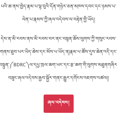
B58D6
པའི་ཆ་ནས་ཁྱེད་རྣམ་པ་ལྟ་བུའི་དོན་གཉེར་ཅན་མཁས་དབང་དང་ཉམས་པ་
བོད་ཡིག
English
ལེན་པ་རྣམས་ཀྱི་ཞལ་འདེབས་ལ་བརྟེན་གྱི་ཡོད།
metadata ཕབ་ལེན།
འདིའི་ཡོང་ཁུངས།
58D6
中文
དེས་ན་མི་རབས་ནས་མི་རབས་བར་ནང་བསྟན་ཆོས་ལུགས་ཀྱི་གསུང་རབས་
ភាសាខ្មែរ
གནས་ཐུབ་པར་ཡིད་ཆེས་དང་མོས་པ་ཡོད་ན།རྣམ་པ་ཚོས་དུས་ཆེན་འདི་དང
བསྟུན་༼BDRC༽ལ་དཔྱ་ཁྲལ་ཆག་ཡང་དང་རྩ་ཆག་གི་ལུགས་མཐུནགཞིར
བཟུང་ཞལ་འདེབས་རྒྱབ་སྐྱོར་གནང་རྒྱུར་དགོངས་འཇགས་འཚལ།།
GO TO
ཞལ་འདེབས།
ཞལ་འདེབས།