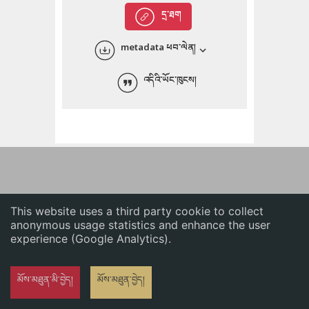
English
དྲ་ཐག
中文
metadata ཕབ་ལེན།
ភាសាខ្មែរ
འདིའི་ཡོང་ཁུངས།
This website uses a third party cookie to collect
anonymous usage statistics and enhance the user
experience (Google Analytics).
མོས་མཐུན་མི་བྱེད།
མོས་མཐུན་བྱེད།