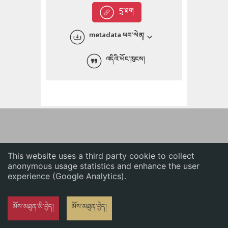
English
དྲ་ཐག
中文
metadata ཕབ་ལེན།
ភាសាខ្មែរ
འདིའི་ཡོང་ཁུངས།
This website uses a third party cookie to collect
anonymous usage statistics and enhance the user
experience (Google Analytics).
མོས་མཐུན་མི་བྱེད།
མོས་མཐུན་བྱེད།