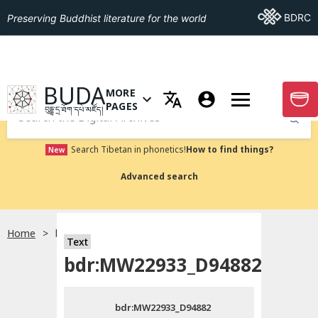
Go To BDRC
BDRC
Preserving Buddhist literature for the world
GO TO HOMEPAGE
BUDA
MORE
GO T
OPEN MENU OF MORE PAGES
PAGES
བུདྡྷ་དྲ་ཐོག་དཔེ་མཛོད།
Submit
Search Tibetan in phonetics!
How to find things?
New
Advanced search
Home
bdr:MW22933_D94882
སྐད་ཡིག་འདེམ།
Text
bdr:MW22933_D94882
བོད་ཡིག
bdr:MW22933_D94882