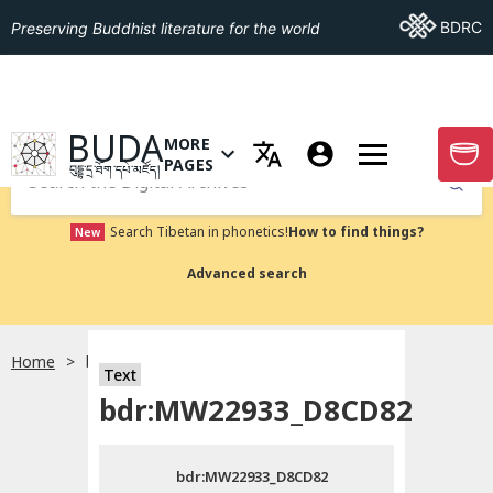
Go To BDRC
BDRC
Preserving Buddhist literature for the world
GO TO HOMEPAGE
BUDA
MORE
GO T
OPEN MENU OF MORE PAGES
PAGES
བུདྡྷ་དྲ་ཐོག་དཔེ་མཛོད།
Submit
Search Tibetan in phonetics!
How to find things?
New
Advanced search
Home
bdr:MW22933_D8CD82
སྐད་ཡིག་འདེམ།
Text
bdr:MW22933_D8CD82
བོད་ཡིག
bdr:MW22933_D8CD82