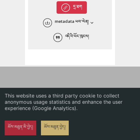
English
དྲ་ཐག
中文
metadata ཕབ་ལེན།
ភាសាខ្មែរ
འདིའི་ཡོང་ཁུངས།
This website uses a third party cookie to collect
anonymous usage statistics and enhance the user
experience (Google Analytics).
མོས་མཐུན་མི་བྱེད།
མོས་མཐུན་བྱེད།