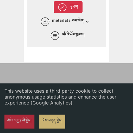
English
དྲ་ཐག
中文
metadata ཕབ་ལེན།
ភាសាខ្មែរ
འདིའི་ཡོང་ཁུངས།
This website uses a third party cookie to collect
anonymous usage statistics and enhance the user
experience (Google Analytics).
མོས་མཐུན་མི་བྱེད།
མོས་མཐུན་བྱེད།