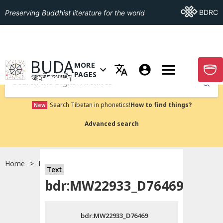
Go To BDRC
BDRC
Preserving Buddhist literature for the world
GO TO HOMEPAGE
BUDA
MORE
GO T
OPEN MENU OF MORE PAGES
PAGES
བུདྡྷ་དྲ་ཐོག་དཔེ་མཛོད།
Submit
Search Tibetan in phonetics!
How to find things?
New
Advanced search
Home
bdr:MW22933_D76469
སྐད་ཡིག་འདེམ།
Text
bdr:MW22933_D76469
བོད་ཡིག
bdr:MW22933_D76469