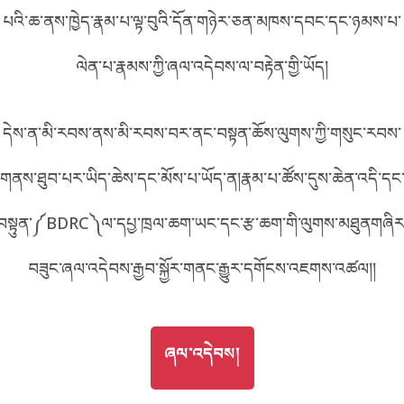
FA68
པའི་ཆ་ནས་ཁྱེད་རྣམ་པ་ལྟ་བུའི་དོན་གཉེར་ཅན་མཁས་དབང་དང་ཉམས་པ་
བོད་ཡིག
English
ལེན་པ་རྣམས་ཀྱི་ཞལ་འདེབས་ལ་བརྟེན་གྱི་ཡོད།
metadata ཕབ་ལེན།
འདིའི་ཡོང་ཁུངས།
FA68
中文
དེས་ན་མི་རབས་ནས་མི་རབས་བར་ནང་བསྟན་ཆོས་ལུགས་ཀྱི་གསུང་རབས་
ភាសាខ្មែរ
གནས་ཐུབ་པར་ཡིད་ཆེས་དང་མོས་པ་ཡོད་ན།རྣམ་པ་ཚོས་དུས་ཆེན་འདི་དང
བསྟུན་༼BDRC༽ལ་དཔྱ་ཁྲལ་ཆག་ཡང་དང་རྩ་ཆག་གི་ལུགས་མཐུནགཞིར
བཟུང་ཞལ་འདེབས་རྒྱབ་སྐྱོར་གནང་རྒྱུར་དགོངས་འཇགས་འཚལ།།
GO TO
ཞལ་འདེབས།
ཞལ་འདེབས།