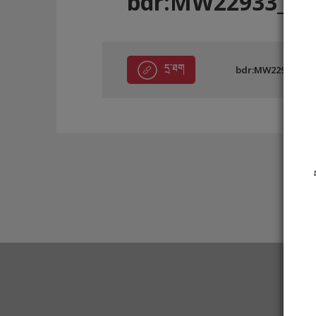
bdr:MW22933_D6
དྲ་ཐག
bdr:MW22933_D6