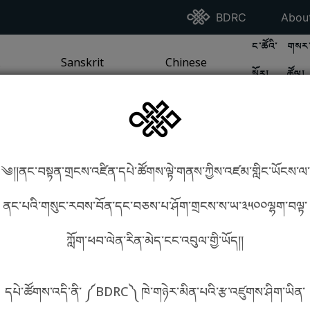
Go To BDRC Homepag
Go T
BDRC
Abou
GO TO BDR
GO 
ང་ཚོའི་
གསར་
A
LI / SEA TRADITION
PAGE
GO TO
Sanskrit
SANSKRIT TRADITION
PAGE
GO TO
Chinese
CHINESE TRADITION
PAGE
སྐོར།
ཚོལ།
Tradition
Tradition
༄།།ནང་བསྟན་གྲངས་འཛིན་དཔེ་ཚོགས་ལྟེ་གནས་ཀྱིས་འཛམ་གླིང་ཡོངས་ལ་
in phonetics!
How to find things?
ནང་པའི་གསུང་རབས་བོན་དང་བཅས་པ་ཤོག་གྲངས་ས་ཡ་༣༥༠༠ལྷག་བལྟ་
ཀློག་ཕབ་ལེན་རིན་མེད་ངང་འབུལ་གྱི་ཡོད།།
སྐད་ཡིག་འདེམ།
དཔེ་ཚོགས་འདི་ནི་ ༼BDRC༽ ཁེ་གཉེར་མིན་པའི་རྩ་འཛུགས་ཤིག་ཡིན་