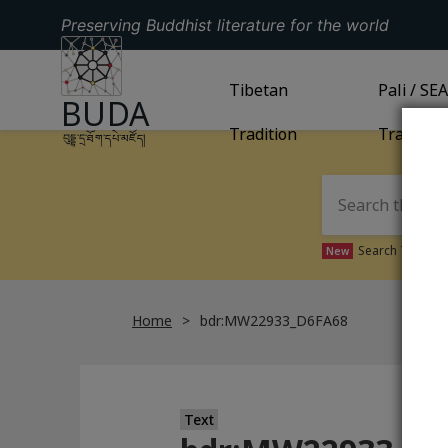
Preserving Buddhist literature for the world
GO TO HOMEPAGE
GO TO
Tibetan
TIBETAN TRADITION
GO TO
Pali / SE
PA
BUDA
Tradition
Tradition
བུདྡྷ་དྲ་ཐོག་དཔེ་མཛོད།
Search Tibetan 
New
Home
bdr:MW22933_D6FA68
Text