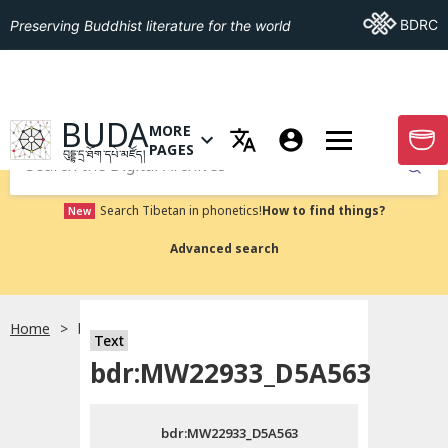
Go To BDRC
BDRC
Preserving Buddhist literature for the world
GO TO HOMEPAGE
BUDA
MORE
GO T
OPEN MENU OF MORE PAGES
PAGES
བུདྡྷ་དྲ་ཐོག་དཔེ་མཛོད།
Submit
Search Tibetan in phonetics!
How to find things?
New
Advanced search
Home
bdr:MW22933_D5A563
སྐད་ཡིག་འདེམ།
Text
bdr:MW22933_D5A563
བོད་ཡིག
bdr:MW22933_D5A563