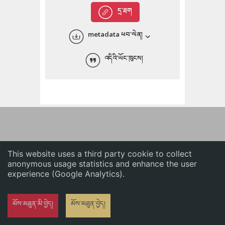
English
དྲ་ཐག
中文
metadata ཕབ་ལེན།
ភាសាខ្មែរ
འདིའི་ཡོང་ཁུངས།
This website uses a third party cookie to collect
anonymous usage statistics and enhance the user
experience (Google Analytics).
མོས་མཐུན་མི་བྱེད།
མོས་མཐུན་བྱེད།