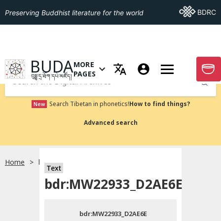
Go To BDRC
BDRC
Preserving Buddhist literature for the world
GO TO HOMEPAGE
BUDA
MORE
GO T
OPEN MENU OF MORE PAGES
PAGES
བུདྡྷ་དྲ་ཐོག་དཔེ་མཛོད།
Submit
Search Tibetan in phonetics!
How to find things?
New
Advanced search
Home
bdr:MW22933_D2AE6E
སྐད་ཡིག་འདེམ།
Text
bdr:MW22933_D2AE6E
བོད་ཡིག
bdr:MW22933_D2AE6E