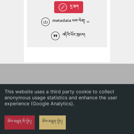
English
དྲ་ཐག
中文
metadata ཕབ་ལེན།
ភាសាខ្មែរ
འདིའི་ཡོང་ཁུངས།
This website uses a third party cookie to collect
anonymous usage statistics and enhance the user
experience (Google Analytics).
མོས་མཐུན་མི་བྱེད།
མོས་མཐུན་བྱེད།