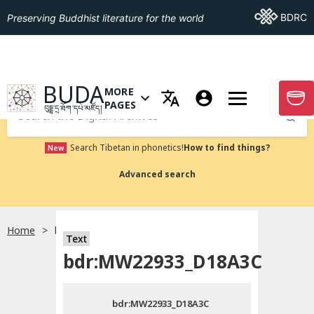
Go To BDRC
BDRC
Preserving Buddhist literature for the world
GO TO HOMEPAGE
BUDA
MORE
GO T
OPEN MENU OF MORE PAGES
PAGES
བུདྡྷ་དྲ་ཐོག་དཔེ་མཛོད།
Submit
Search Tibetan in phonetics!
How to find things?
New
Advanced search
Home
bdr:MW22933_D18A3C
སྐད་ཡིག་འདེམ།
Text
bdr:MW22933_D18A3C
བོད་ཡིག
bdr:MW22933_D18A3C