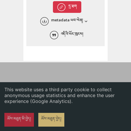
English
དྲ་ཐག
中文
metadata ཕབ་ལེན།
ភាសាខ្មែរ
འདིའི་ཡོང་ཁུངས།
This website uses a third party cookie to collect
anonymous usage statistics and enhance the user
experience (Google Analytics).
མོས་མཐུན་མི་བྱེད།
མོས་མཐུན་བྱེད།