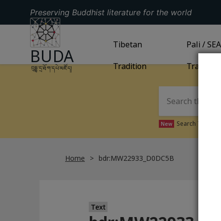
Preserving Buddhist literature for the world
GO TO HOMEPAGE
GO TO
Tibetan
TIBETAN TRADITION
GO TO
Pali / SE
PA
BUDA
Tradition
Tradition
བུདྡྷ་དྲ་ཐོག་དཔེ་མཛོད།
Search Tibetan 
New
Home
bdr:MW22933_D0DC5B
Text