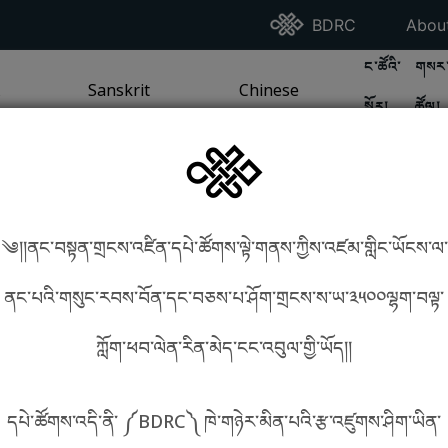
Go To BDRC Homepag
Go T
BDRC
Abou
GO TO BDR
GO 
ང་ཚོའི་
གསར་
A
LI / SEA TRADITION
PAGE
GO TO
Sanskrit
SANSKRIT TRADITION
PAGE
GO TO
Chinese
CHINESE TRADITION
PAGE
སྐོར།
ཚོལ།
Tradition
Tradition
༄།།ནང་བསྟན་གྲངས་འཛིན་དཔེ་ཚོགས་ལྟེ་གནས་ཀྱིས་འཛམ་གླིང་ཡོངས་ལ་
in phonetics!
How to find things?
ནང་པའི་གསུང་རབས་བོན་དང་བཅས་པ་ཤོག་གྲངས་ས་ཡ་༣༥༠༠ལྷག་བལྟ་
ཀློག་ཕབ་ལེན་རིན་མེད་ངང་འབུལ་གྱི་ཡོད།།
སྐད་ཡིག་འདེམ།
དཔེ་ཚོགས་འདི་ནི་ ༼BDRC༽ ཁེ་གཉེར་མིན་པའི་རྩ་འཛུགས་ཤིག་ཡིན་