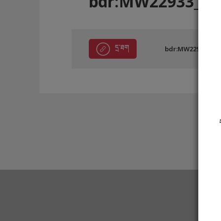
bdr:MW22933_D
དྲ་ཐག
bdr:MW22933_D0