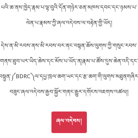
0DC5B
པའི་ཆ་ནས་ཁྱེད་རྣམ་པ་ལྟ་བུའི་དོན་གཉེར་ཅན་མཁས་དབང་དང་ཉམས་པ་
བོད་ཡིག
English
ལེན་པ་རྣམས་ཀྱི་ཞལ་འདེབས་ལ་བརྟེན་གྱི་ཡོད།
metadata ཕབ་ལེན།
འདིའི་ཡོང་ཁུངས།
DC5B
中文
དེས་ན་མི་རབས་ནས་མི་རབས་བར་ནང་བསྟན་ཆོས་ལུགས་ཀྱི་གསུང་རབས་
ភាសាខ្មែរ
གནས་ཐུབ་པར་ཡིད་ཆེས་དང་མོས་པ་ཡོད་ན།རྣམ་པ་ཚོས་དུས་ཆེན་འདི་དང
བསྟུན་༼BDRC༽ལ་དཔྱ་ཁྲལ་ཆག་ཡང་དང་རྩ་ཆག་གི་ལུགས་མཐུནགཞིར
བཟུང་ཞལ་འདེབས་རྒྱབ་སྐྱོར་གནང་རྒྱུར་དགོངས་འཇགས་འཚལ།།
GO TO
ཞལ་འདེབས།
ཞལ་འདེབས།