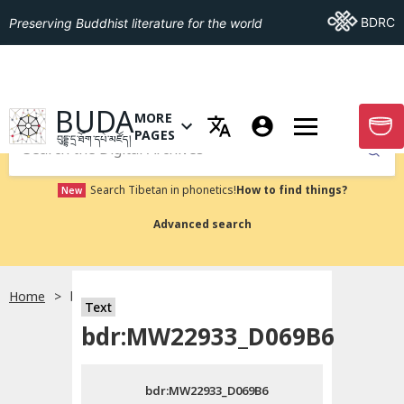
Go To BDRC
BDRC
Preserving Buddhist literature for the world
GO TO HOMEPAGE
BUDA
MORE
GO T
OPEN MENU OF MORE PAGES
PAGES
བུདྡྷ་དྲ་ཐོག་དཔེ་མཛོད།
Submit
Search Tibetan in phonetics!
How to find things?
New
Advanced search
Home
bdr:MW22933_D069B6
སྐད་ཡིག་འདེམ།
Text
bdr:MW22933_D069B6
བོད་ཡིག
bdr:MW22933_D069B6