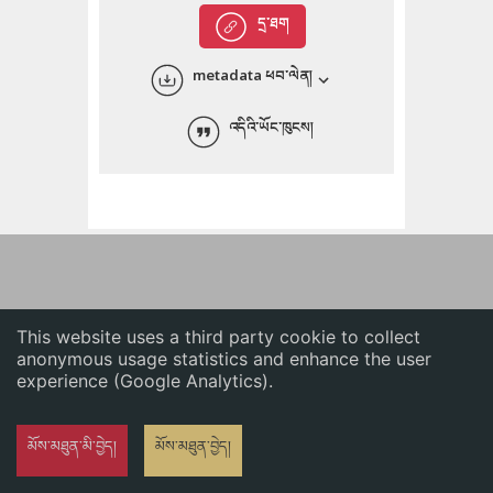
English
དྲ་ཐག
中文
metadata ཕབ་ལེན།
ភាសាខ្មែរ
འདིའི་ཡོང་ཁུངས།
This website uses a third party cookie to collect
anonymous usage statistics and enhance the user
experience (Google Analytics).
མོས་མཐུན་མི་བྱེད།
མོས་མཐུན་བྱེད།