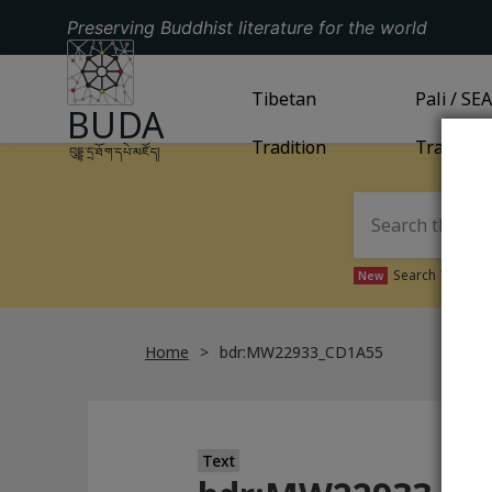
Preserving Buddhist literature for the world
GO TO HOMEPAGE
GO TO
Tibetan
TIBETAN TRADITION
GO TO
Pali / SE
PA
BUDA
Tradition
Tradition
བུདྡྷ་དྲ་ཐོག་དཔེ་མཛོད།
Search Tibetan 
New
Home
bdr:MW22933_CD1A55
Text