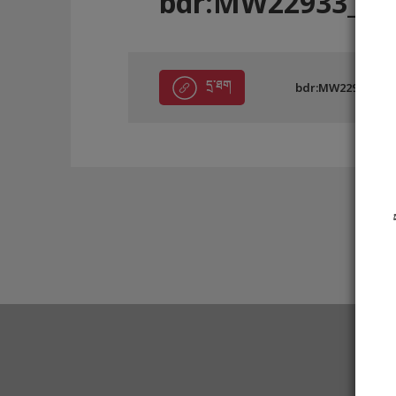
bdr:MW22933_C
དྲ་ཐག
bdr:MW22933_CD