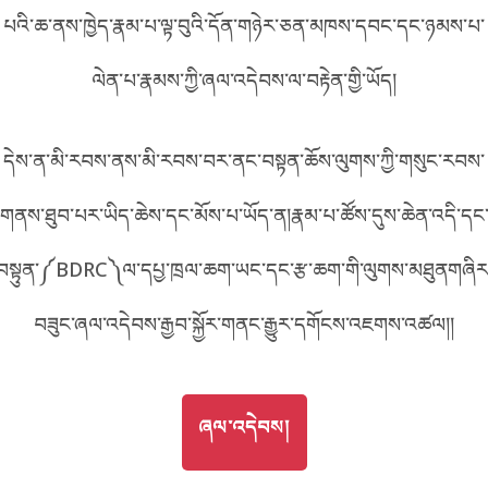
D1A55
པའི་ཆ་ནས་ཁྱེད་རྣམ་པ་ལྟ་བུའི་དོན་གཉེར་ཅན་མཁས་དབང་དང་ཉམས་པ་
བོད་ཡིག
English
ལེན་པ་རྣམས་ཀྱི་ཞལ་འདེབས་ལ་བརྟེན་གྱི་ཡོད།
metadata ཕབ་ལེན།
འདིའི་ཡོང་ཁུངས།
1A55
中文
དེས་ན་མི་རབས་ནས་མི་རབས་བར་ནང་བསྟན་ཆོས་ལུགས་ཀྱི་གསུང་རབས་
ភាសាខ្មែរ
གནས་ཐུབ་པར་ཡིད་ཆེས་དང་མོས་པ་ཡོད་ན།རྣམ་པ་ཚོས་དུས་ཆེན་འདི་དང
བསྟུན་༼BDRC༽ལ་དཔྱ་ཁྲལ་ཆག་ཡང་དང་རྩ་ཆག་གི་ལུགས་མཐུནགཞིར
བཟུང་ཞལ་འདེབས་རྒྱབ་སྐྱོར་གནང་རྒྱུར་དགོངས་འཇགས་འཚལ།།
GO TO
ཞལ་འདེབས།
ཞལ་འདེབས།