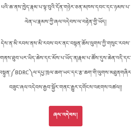
A1F2
པའི་ཆ་ནས་ཁྱེད་རྣམ་པ་ལྟ་བུའི་དོན་གཉེར་ཅན་མཁས་དབང་དང་ཉམས་པ་
བོད་ཡིག
English
ལེན་པ་རྣམས་ཀྱི་ཞལ་འདེབས་ལ་བརྟེན་གྱི་ཡོད།
metadata ཕབ་ལེན།
འདིའི་ཡོང་ཁུངས།
A1F2
中文
དེས་ན་མི་རབས་ནས་མི་རབས་བར་ནང་བསྟན་ཆོས་ལུགས་ཀྱི་གསུང་རབས་
ភាសាខ្មែរ
གནས་ཐུབ་པར་ཡིད་ཆེས་དང་མོས་པ་ཡོད་ན།རྣམ་པ་ཚོས་དུས་ཆེན་འདི་དང
བསྟུན་༼BDRC༽ལ་དཔྱ་ཁྲལ་ཆག་ཡང་དང་རྩ་ཆག་གི་ལུགས་མཐུནགཞིར
བཟུང་ཞལ་འདེབས་རྒྱབ་སྐྱོར་གནང་རྒྱུར་དགོངས་འཇགས་འཚལ།།
GO TO
ཞལ་འདེབས།
ཞལ་འདེབས།