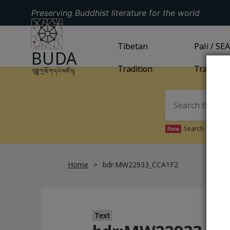
Preserving Buddhist literature for the world
GO TO HOMEPAGE
GO TO
Tibetan
TIBETAN TRADITION
GO TO
Pali / SE
PA
BUDA
Tradition
Tradition
བུདྡྷ་དྲ་ཐོག་དཔེ་མཛོད།
Search Tibetan 
New
Home
bdr:MW22933_CCA1F2
Text