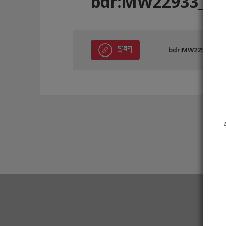
bdr:MW22933_CC
དྲ་ཐག
bdr:MW22933_CC