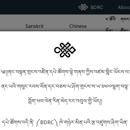
Go To BDRC Homepag
Go T
BDRC
Abou
GO TO BDR
GO 
ང་ཚོའི་
གསར་
A
LI / SEA TRADITION
PAGE
GO TO
Sanskrit
SANSKRIT TRADITION
PAGE
GO TO
Chinese
CHINESE TRADITION
PAGE
སྐོར།
ཚོལ།
Tradition
Tradition
༄།།ནང་བསྟན་གྲངས་འཛིན་དཔེ་ཚོགས་ལྟེ་གནས་ཀྱིས་འཛམ་གླིང་ཡོངས་ལ་
in phonetics!
How to find things?
ནང་པའི་གསུང་རབས་བོན་དང་བཅས་པ་ཤོག་གྲངས་ས་ཡ་༣༥༠༠ལྷག་བལྟ་
ཀློག་ཕབ་ལེན་རིན་མེད་ངང་འབུལ་གྱི་ཡོད།།
སྐད་ཡིག་འདེམ།
དཔེ་ཚོགས་འདི་ནི་ ༼BDRC༽ ཁེ་གཉེར་མིན་པའི་རྩ་འཛུགས་ཤིག་ཡིན་