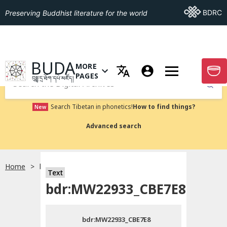
Go To BDRC
BDRC
Preserving Buddhist literature for the world
GO TO HOMEPAGE
BUDA
MORE
GO T
OPEN MENU OF MORE PAGES
PAGES
བུདྡྷ་དྲ་ཐོག་དཔེ་མཛོད།
Submit
Search Tibetan in phonetics!
How to find things?
New
Advanced search
Home
bdr:MW22933_CBE7E8
སྐད་ཡིག་འདེམ།
Text
bdr:MW22933_CBE7E8
བོད་ཡིག
bdr:MW22933_CBE7E8