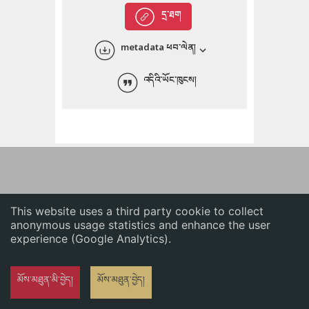
English
དྲ་ཐག
中文
metadata ཕབ་ལེན།
ភាសាខ្មែរ
འདིའི་ཡོང་ཁུངས།
This website uses a third party cookie to collect
anonymous usage statistics and enhance the user
experience (Google Analytics).
མོས་མཐུན་མི་བྱེད།
མོས་མཐུན་བྱེད།