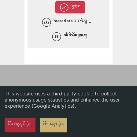
English
དྲ་ཐག
中文
metadata ཕབ་ལེན།
ភាសាខ្មែរ
འདིའི་ཡོང་ཁུངས།
This website uses a third party cookie to collect
anonymous usage statistics and enhance the user
experience (Google Analytics).
མོས་མཐུན་མི་བྱེད།
མོས་མཐུན་བྱེད།