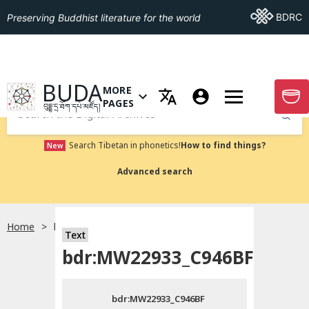
Go To BDRC
BDRC
Preserving Buddhist literature for the world
GO TO HOMEPAGE
BUDA
MORE
GO T
OPEN MENU OF MORE PAGES
PAGES
བུདྡྷ་དྲ་ཐོག་དཔེ་མཛོད།
Submit
Search Tibetan in phonetics!
How to find things?
New
Advanced search
Home
bdr:MW22933_C946BF
སྐད་ཡིག་འདེམ།
Text
bdr:MW22933_C946BF
བོད་ཡིག
bdr:MW22933_C946BF