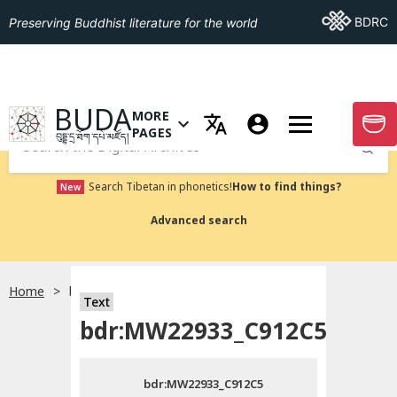
Go To BDRC
BDRC
Preserving Buddhist literature for the world
GO TO HOMEPAGE
BUDA
MORE
GO T
OPEN MENU OF MORE PAGES
PAGES
བུདྡྷ་དྲ་ཐོག་དཔེ་མཛོད།
Submit
Search Tibetan in phonetics!
How to find things?
New
Advanced search
Home
bdr:MW22933_C912C5
སྐད་ཡིག་འདེམ།
Text
bdr:MW22933_C912C5
བོད་ཡིག
bdr:MW22933_C912C5