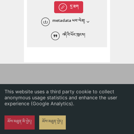
English
དྲ་ཐག
中文
metadata ཕབ་ལེན།
ភាសាខ្មែរ
འདིའི་ཡོང་ཁུངས།
This website uses a third party cookie to collect
anonymous usage statistics and enhance the user
experience (Google Analytics).
མོས་མཐུན་མི་བྱེད།
མོས་མཐུན་བྱེད།