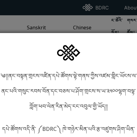
Go To BDRC Homepag
Go T
BDRC
Abou
GO TO BDR
GO 
ང་ཚོའི་
གསར་
A
LI / SEA TRADITION
PAGE
GO TO
Sanskrit
SANSKRIT TRADITION
PAGE
GO TO
Chinese
CHINESE TRADITION
PAGE
སྐོར།
ཚོལ།
Tradition
Tradition
༄།།ནང་བསྟན་གྲངས་འཛིན་དཔེ་ཚོགས་ལྟེ་གནས་ཀྱིས་འཛམ་གླིང་ཡོངས་ལ་
in phonetics!
How to find things?
ནང་པའི་གསུང་རབས་བོན་དང་བཅས་པ་ཤོག་གྲངས་ས་ཡ་༣༥༠༠ལྷག་བལྟ་
ཀློག་ཕབ་ལེན་རིན་མེད་ངང་འབུལ་གྱི་ཡོད།།
སྐད་ཡིག་འདེམ།
དཔེ་ཚོགས་འདི་ནི་ ༼BDRC༽ ཁེ་གཉེར་མིན་པའི་རྩ་འཛུགས་ཤིག་ཡིན་