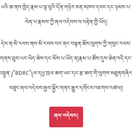
E6E8
པའི་ཆ་ནས་ཁྱེད་རྣམ་པ་ལྟ་བུའི་དོན་གཉེར་ཅན་མཁས་དབང་དང་ཉམས་པ་
བོད་ཡིག
English
ལེན་པ་རྣམས་ཀྱི་ཞལ་འདེབས་ལ་བརྟེན་གྱི་ཡོད།
metadata ཕབ་ལེན།
འདིའི་ཡོང་ཁུངས།
6E8
中文
དེས་ན་མི་རབས་ནས་མི་རབས་བར་ནང་བསྟན་ཆོས་ལུགས་ཀྱི་གསུང་རབས་
ភាសាខ្មែរ
གནས་ཐུབ་པར་ཡིད་ཆེས་དང་མོས་པ་ཡོད་ན།རྣམ་པ་ཚོས་དུས་ཆེན་འདི་དང
བསྟུན་༼BDRC༽ལ་དཔྱ་ཁྲལ་ཆག་ཡང་དང་རྩ་ཆག་གི་ལུགས་མཐུནགཞིར
བཟུང་ཞལ་འདེབས་རྒྱབ་སྐྱོར་གནང་རྒྱུར་དགོངས་འཇགས་འཚལ།།
GO TO
ཞལ་འདེབས།
ཞལ་འདེབས།