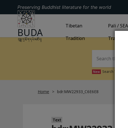
Preserving Buddhist literature for the world
GO TO HOMEPAGE
GO TO
Tibetan
TIBETAN TRADITION
GO TO
Pali / SE
PA
BUDA
Tradition
Tradition
བུདྡྷ་དྲ་ཐོག་དཔེ་མཛོད།
Search Tibetan 
New
Home
bdr:MW22933_C6E6E8
Text