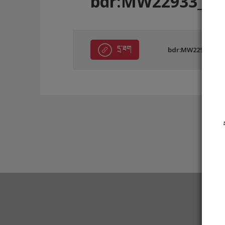
bdr:MW22933_C6
དྲ་ཐག
bdr:MW22933_C6E