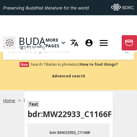
Go To BDRC
BDRC
Preserving Buddhist literature for the world
GO TO HOMEPAGE
BUDA
MORE
GO T
OPEN MENU OF MORE PAGES
PAGES
བུདྡྷ་དྲ་ཐོག་དཔེ་མཛོད།
Submit
Search Tibetan in phonetics!
How to find things?
New
Advanced search
Home
bdr:MW22933_C1166F
སྐད་ཡིག་འདེམ།
Text
bdr:MW22933_C1166F
བོད་ཡིག
bdr:MW22933_C1166F