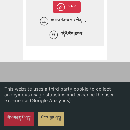
English
དྲ་ཐག
中文
metadata ཕབ་ལེན།
ភាសាខ្មែរ
འདིའི་ཡོང་ཁུངས།
This website uses a third party cookie to collect
anonymous usage statistics and enhance the user
experience (Google Analytics).
མོས་མཐུན་མི་བྱེད།
མོས་མཐུན་བྱེད།