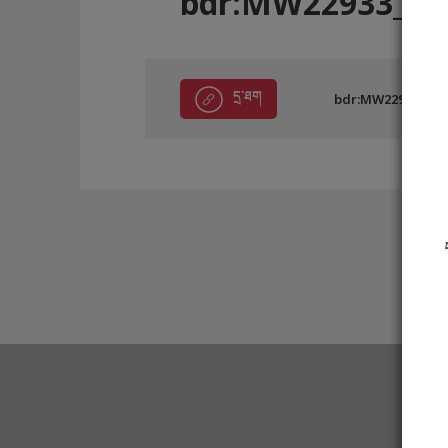
bdr:MW22933_BF
དྲ་ཐག
bdr:MW22933_BFE