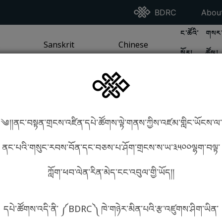
Go To BDRC Homepag
Go T
BDRC
Abou
GO TO BDR
GO 
ང་ཚོའི་
གསར་
A
LI / SEA TRADITION
PAGE
GO TO
Sanskrit
SANSKRIT TRADITION
PAGE
GO TO
Chinese
CHINESE TRADITION
PAGE
སྐོར།
ཚོལ།
Tradition
Tradition
༄།།ནང་བསྟན་གྲངས་འཛིན་དཔེ་ཚོགས་ལྟེ་གནས་ཀྱིས་འཛམ་གླིང་ཡོངས་ལ་
in phonetics!
How to find things?
ནང་པའི་གསུང་རབས་བོན་དང་བཅས་པ་ཤོག་གྲངས་ས་ཡ་༣༥༠༠ལྷག་བལྟ་
ཀློག་ཕབ་ལེན་རིན་མེད་ངང་འབུལ་གྱི་ཡོད།།
སྐད་ཡིག་འདེམ།
དཔེ་ཚོགས་འདི་ནི་ ༼BDRC༽ ཁེ་གཉེར་མིན་པའི་རྩ་འཛུགས་ཤིག་ཡིན་