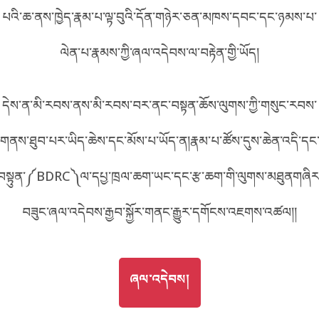
E27B
པའི་ཆ་ནས་ཁྱེད་རྣམ་པ་ལྟ་བུའི་དོན་གཉེར་ཅན་མཁས་དབང་དང་ཉམས་པ་
བོད་ཡིག
English
ལེན་པ་རྣམས་ཀྱི་ཞལ་འདེབས་ལ་བརྟེན་གྱི་ཡོད།
metadata ཕབ་ལེན།
འདིའི་ཡོང་ཁུངས།
27B
中文
དེས་ན་མི་རབས་ནས་མི་རབས་བར་ནང་བསྟན་ཆོས་ལུགས་ཀྱི་གསུང་རབས་
ភាសាខ្មែរ
གནས་ཐུབ་པར་ཡིད་ཆེས་དང་མོས་པ་ཡོད་ན།རྣམ་པ་ཚོས་དུས་ཆེན་འདི་དང
བསྟུན་༼BDRC༽ལ་དཔྱ་ཁྲལ་ཆག་ཡང་དང་རྩ་ཆག་གི་ལུགས་མཐུནགཞིར
བཟུང་ཞལ་འདེབས་རྒྱབ་སྐྱོར་གནང་རྒྱུར་དགོངས་འཇགས་འཚལ།།
GO TO
ཞལ་འདེབས།
ཞལ་འདེབས།