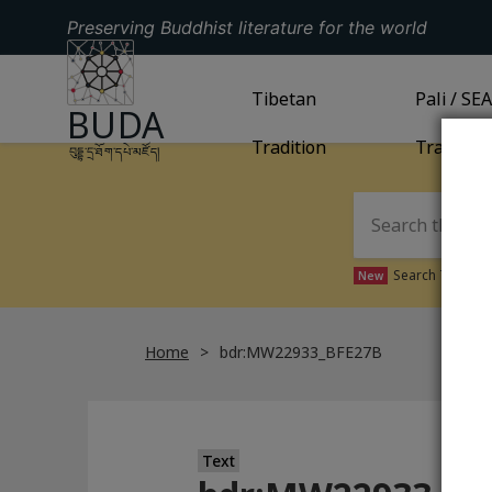
Preserving Buddhist literature for the world
GO TO HOMEPAGE
GO TO
Tibetan
TIBETAN TRADITION
GO TO
Pali / SE
PA
BUDA
Tradition
Tradition
བུདྡྷ་དྲ་ཐོག་དཔེ་མཛོད།
Search Tibetan 
New
Home
bdr:MW22933_BFE27B
Text