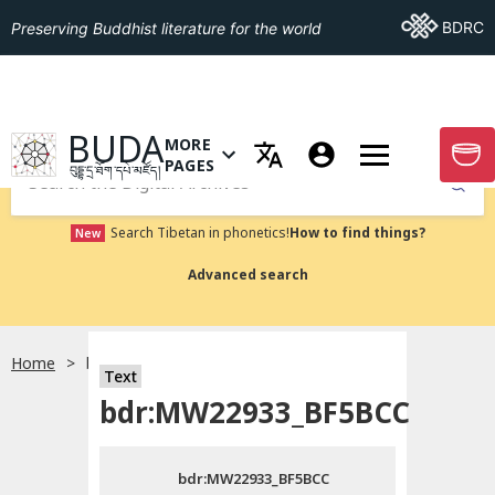
Go To BDRC
BDRC
Preserving Buddhist literature for the world
GO TO HOMEPAGE
BUDA
MORE
GO T
OPEN MENU OF MORE PAGES
PAGES
བུདྡྷ་དྲ་ཐོག་དཔེ་མཛོད།
Submit
Search Tibetan in phonetics!
How to find things?
New
Advanced search
Home
bdr:MW22933_BF5BCC
སྐད་ཡིག་འདེམ།
Text
bdr:MW22933_BF5BCC
བོད་ཡིག
bdr:MW22933_BF5BCC