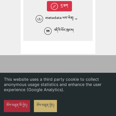
English
དྲ་ཐག
中文
metadata ཕབ་ལེན།
ភាសាខ្មែរ
འདིའི་ཡོང་ཁུངས།
This website uses a third party cookie to collect
anonymous usage statistics and enhance the user
experience (Google Analytics).
མོས་མཐུན་མི་བྱེད།
མོས་མཐུན་བྱེད།