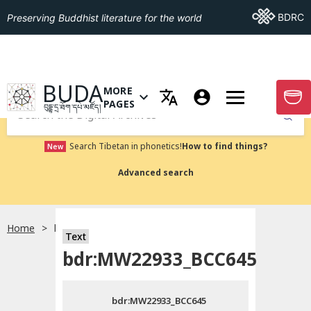
Go To BDRC
BDRC
Preserving Buddhist literature for the world
GO TO HOMEPAGE
BUDA
MORE
GO T
OPEN MENU OF MORE PAGES
PAGES
བུདྡྷ་དྲ་ཐོག་དཔེ་མཛོད།
Submit
Search Tibetan in phonetics!
How to find things?
New
Advanced search
Home
bdr:MW22933_BCC645
སྐད་ཡིག་འདེམ།
Text
bdr:MW22933_BCC645
བོད་ཡིག
bdr:MW22933_BCC645