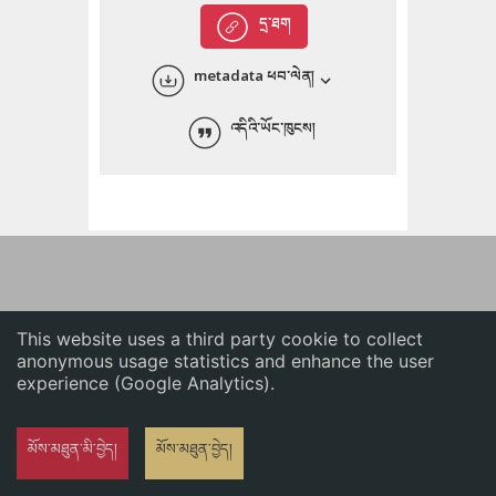
English
དྲ་ཐག
中文
metadata ཕབ་ལེན།
ភាសាខ្មែរ
འདིའི་ཡོང་ཁུངས།
This website uses a third party cookie to collect
anonymous usage statistics and enhance the user
experience (Google Analytics).
མོས་མཐུན་མི་བྱེད།
མོས་མཐུན་བྱེད།