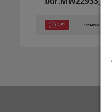
bdr:MW22933_BC
དྲ་ཐག
bdr:MW22933_BC5