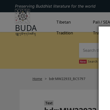
Preserving Buddhist literature for the world
GO TO HOMEPAGE
GO TO
Tibetan
TIBETAN TRADITION
GO TO
Pali / SE
PA
BUDA
Tradition
Tradition
བུདྡྷ་དྲ་ཐོག་དཔེ་མཛོད།
Search Tibetan 
New
Home
bdr:MW22933_BC5797
Text