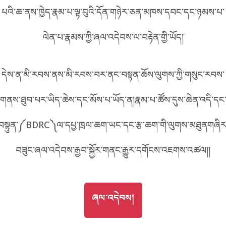
5797
པའི་ཆ་ནས་ཁྱེད་རྣམ་པ་ལྟ་བུའི་དོན་གཉེར་ཅན་མཁས་དབང་དང་ཉམས་པ་
བོད་ཡིག
English
ལེན་པ་རྣམས་ཀྱི་ཞལ་འདེབས་ལ་བརྟེན་གྱི་ཡོད།
metadata ཕབ་ལེན།
འདིའི་ཡོང་ཁུངས།
797
中文
དེས་ན་མི་རབས་ནས་མི་རབས་བར་ནང་བསྟན་ཆོས་ལུགས་ཀྱི་གསུང་རབས་
ភាសាខ្មែរ
གནས་ཐུབ་པར་ཡིད་ཆེས་དང་མོས་པ་ཡོད་ན།རྣམ་པ་ཚོས་དུས་ཆེན་འདི་དང
བསྟུན་༼BDRC༽ལ་དཔྱ་ཁྲལ་ཆག་ཡང་དང་རྩ་ཆག་གི་ལུགས་མཐུནགཞིར
བཟུང་ཞལ་འདེབས་རྒྱབ་སྐྱོར་གནང་རྒྱུར་དགོངས་འཇགས་འཚལ།།
GO TO
ཞལ་འདེབས།
ཞལ་འདེབས།