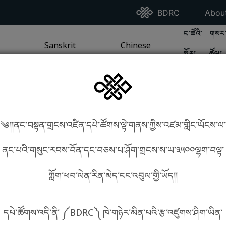
Go To BDRC Homepag
Go T
BDRC
Abou
GO TO BDR
GO 
ང་ཚོའི་
གསར་
A
LI / SEA TRADITION
PAGE
GO TO
Sanskrit
SANSKRIT TRADITION
PAGE
GO TO
Chinese
CHINESE TRADITION
PAGE
སྐོར།
ཚོལ།
Tradition
Tradition
༄།།ནང་བསྟན་གྲངས་འཛིན་དཔེ་ཚོགས་ལྟེ་གནས་ཀྱིས་འཛམ་གླིང་ཡོངས་ལ་
in phonetics!
How to find things?
ནང་པའི་གསུང་རབས་བོན་དང་བཅས་པ་ཤོག་གྲངས་ས་ཡ་༣༥༠༠ལྷག་བལྟ་
ཀློག་ཕབ་ལེན་རིན་མེད་ངང་འབུལ་གྱི་ཡོད།།
སྐད་ཡིག་འདེམ།
དཔེ་ཚོགས་འདི་ནི་ ༼BDRC༽ ཁེ་གཉེར་མིན་པའི་རྩ་འཛུགས་ཤིག་ཡིན་