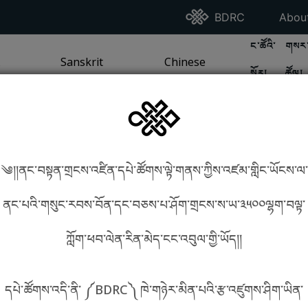
Go To BDRC Homepag
Go T
BDRC
Abou
GO TO BDR
GO 
ང་ཚོའི་
གསར་
A
LI / SEA TRADITION
PAGE
GO TO
Sanskrit
SANSKRIT TRADITION
PAGE
GO TO
Chinese
CHINESE TRADITION
PAGE
སྐོར།
ཚོལ།
Tradition
Tradition
༄།།ནང་བསྟན་གྲངས་འཛིན་དཔེ་ཚོགས་ལྟེ་གནས་ཀྱིས་འཛམ་གླིང་ཡོངས་ལ་
in phonetics!
How to find things?
ནང་པའི་གསུང་རབས་བོན་དང་བཅས་པ་ཤོག་གྲངས་ས་ཡ་༣༥༠༠ལྷག་བལྟ་
ཀློག་ཕབ་ལེན་རིན་མེད་ངང་འབུལ་གྱི་ཡོད།།
སྐད་ཡིག་འདེམ།
དཔེ་ཚོགས་འདི་ནི་ ༼BDRC༽ ཁེ་གཉེར་མིན་པའི་རྩ་འཛུགས་ཤིག་ཡིན་