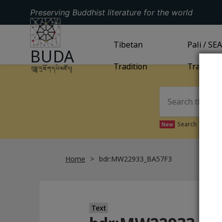
Preserving Buddhist literature for the world
GO TO HOMEPAGE
GO TO
Tibetan
TIBETAN TRADITION
GO TO
Pali / SE
PA
BUDA
Tradition
Tradition
བུདྡྷ་དྲ་ཐོག་དཔེ་མཛོད།
Search Tibetan 
New
Home
bdr:MW22933_BA57F3
Text