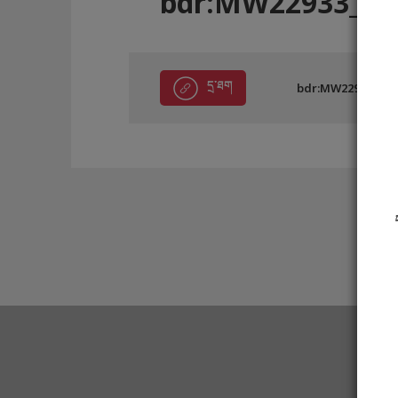
bdr:MW22933_BA
དྲ་ཐག
bdr:MW22933_BA5