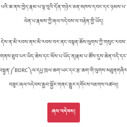
57F3
པའི་ཆ་ནས་ཁྱེད་རྣམ་པ་ལྟ་བུའི་དོན་གཉེར་ཅན་མཁས་དབང་དང་ཉམས་པ་
བོད་ཡིག
English
ལེན་པ་རྣམས་ཀྱི་ཞལ་འདེབས་ལ་བརྟེན་གྱི་ཡོད།
metadata ཕབ་ལེན།
འདིའི་ཡོང་ཁུངས།
7F3
中文
དེས་ན་མི་རབས་ནས་མི་རབས་བར་ནང་བསྟན་ཆོས་ལུགས་ཀྱི་གསུང་རབས་
ភាសាខ្មែរ
གནས་ཐུབ་པར་ཡིད་ཆེས་དང་མོས་པ་ཡོད་ན།རྣམ་པ་ཚོས་དུས་ཆེན་འདི་དང
བསྟུན་༼BDRC༽ལ་དཔྱ་ཁྲལ་ཆག་ཡང་དང་རྩ་ཆག་གི་ལུགས་མཐུནགཞིར
བཟུང་ཞལ་འདེབས་རྒྱབ་སྐྱོར་གནང་རྒྱུར་དགོངས་འཇགས་འཚལ།།
GO TO
ཞལ་འདེབས།
ཞལ་འདེབས།