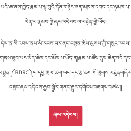
B749
པའི་ཆ་ནས་ཁྱེད་རྣམ་པ་ལྟ་བུའི་དོན་གཉེར་ཅན་མཁས་དབང་དང་ཉམས་པ་
བོད་ཡིག
English
ལེན་པ་རྣམས་ཀྱི་ཞལ་འདེབས་ལ་བརྟེན་གྱི་ཡོད།
metadata ཕབ་ལེན།
འདིའི་ཡོང་ཁུངས།
749
中文
དེས་ན་མི་རབས་ནས་མི་རབས་བར་ནང་བསྟན་ཆོས་ལུགས་ཀྱི་གསུང་རབས་
ភាសាខ្មែរ
གནས་ཐུབ་པར་ཡིད་ཆེས་དང་མོས་པ་ཡོད་ན།རྣམ་པ་ཚོས་དུས་ཆེན་འདི་དང
བསྟུན་༼BDRC༽ལ་དཔྱ་ཁྲལ་ཆག་ཡང་དང་རྩ་ཆག་གི་ལུགས་མཐུནགཞིར
བཟུང་ཞལ་འདེབས་རྒྱབ་སྐྱོར་གནང་རྒྱུར་དགོངས་འཇགས་འཚལ།།
GO TO
ཞལ་འདེབས།
ཞལ་འདེབས།