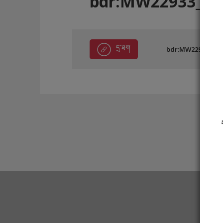
bdr:MW22933_B9
དྲ་ཐག
bdr:MW22933_B9B