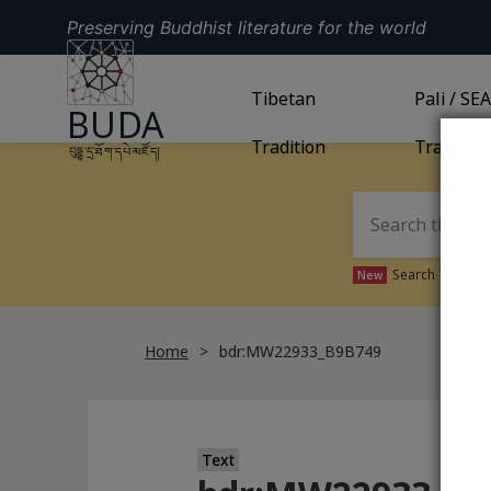
Preserving Buddhist literature for the world
GO TO HOMEPAGE
GO TO
Tibetan
TIBETAN TRADITION
GO TO
Pali / SE
PA
BUDA
Tradition
Tradition
བུདྡྷ་དྲ་ཐོག་དཔེ་མཛོད།
Search Tibetan 
New
Home
bdr:MW22933_B9B749
Text