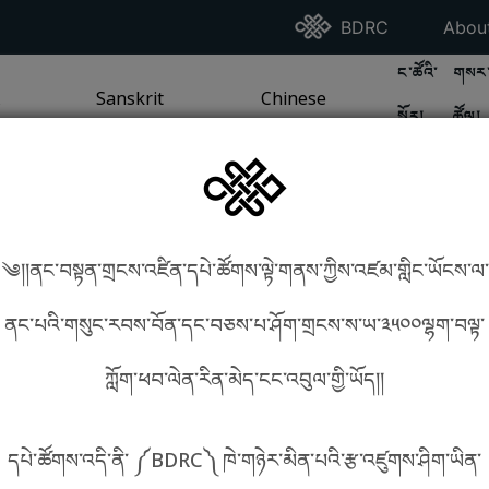
Go To BDRC Homepag
Go T
BDRC
Abou
GO TO BDR
GO 
ང་ཚོའི་
གསར་
A
LI / SEA TRADITION
PAGE
GO TO
Sanskrit
SANSKRIT TRADITION
PAGE
GO TO
Chinese
CHINESE TRADITION
PAGE
སྐོར།
ཚོལ།
Tradition
Tradition
༄།།ནང་བསྟན་གྲངས་འཛིན་དཔེ་ཚོགས་ལྟེ་གནས་ཀྱིས་འཛམ་གླིང་ཡོངས་ལ་
in phonetics!
How to find things?
ནང་པའི་གསུང་རབས་བོན་དང་བཅས་པ་ཤོག་གྲངས་ས་ཡ་༣༥༠༠ལྷག་བལྟ་
ཀློག་ཕབ་ལེན་རིན་མེད་ངང་འབུལ་གྱི་ཡོད།།
སྐད་ཡིག་འདེམ།
དཔེ་ཚོགས་འདི་ནི་ ༼BDRC༽ ཁེ་གཉེར་མིན་པའི་རྩ་འཛུགས་ཤིག་ཡིན་