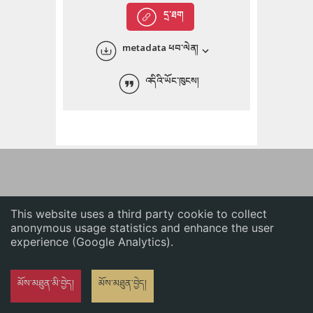
English
དྲ་ཐག
中文
metadata ཕབ་ལེན།
ភាសាខ្មែរ
འདིའི་ཡོང་ཁུངས།
This website uses a third party cookie to collect
anonymous usage statistics and enhance the user
experience (Google Analytics).
མོས་མཐུན་མི་བྱེད།
མོས་མཐུན་བྱེད།