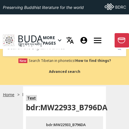
Go To BDRC
BDRC
Preserving Buddhist literature for the world
GO TO HOMEPAGE
BUDA
MORE
GO T
OPEN MENU OF MORE PAGES
PAGES
བུདྡྷ་དྲ་ཐོག་དཔེ་མཛོད།
Submit
Search Tibetan in phonetics!
How to find things?
New
Advanced search
Home
bdr:MW22933_B796DA
སྐད་ཡིག་འདེམ།
Text
bdr:MW22933_B796DA
བོད་ཡིག
bdr:MW22933_B796DA