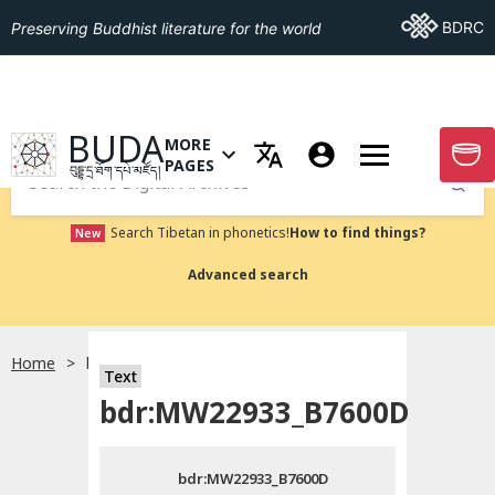
Go To BDRC
BDRC
Preserving Buddhist literature for the world
GO TO HOMEPAGE
BUDA
MORE
GO T
OPEN MENU OF MORE PAGES
PAGES
བུདྡྷ་དྲ་ཐོག་དཔེ་མཛོད།
Submit
Search Tibetan in phonetics!
How to find things?
New
Advanced search
Home
bdr:MW22933_B7600D
སྐད་ཡིག་འདེམ།
Text
bdr:MW22933_B7600D
བོད་ཡིག
bdr:MW22933_B7600D