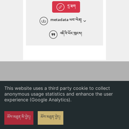
English
དྲ་ཐག
中文
metadata ཕབ་ལེན།
ភាសាខ្មែរ
འདིའི་ཡོང་ཁུངས།
This website uses a third party cookie to collect
anonymous usage statistics and enhance the user
experience (Google Analytics).
མོས་མཐུན་མི་བྱེད།
མོས་མཐུན་བྱེད།