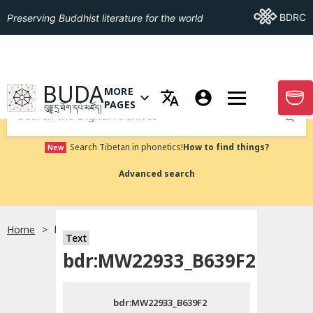
Go To BDRC
BDRC
Preserving Buddhist literature for the world
GO TO HOMEPAGE
BUDA
MORE
GO T
OPEN MENU OF MORE PAGES
PAGES
བུདྡྷ་དྲ་ཐོག་དཔེ་མཛོད།
Submit
Search Tibetan in phonetics!
How to find things?
New
Advanced search
Home
bdr:MW22933_B639F2
སྐད་ཡིག་འདེམ།
Text
bdr:MW22933_B639F2
བོད་ཡིག
bdr:MW22933_B639F2