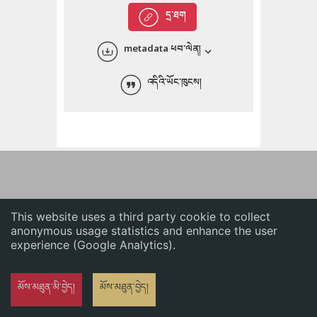
English
དྲ་ཐག
中文
metadata ཕབ་ལེན།
ភាសាខ្មែរ
འདིའི་ཡོང་ཁུངས།
This website uses a third party cookie to collect
anonymous usage statistics and enhance the user
experience (Google Analytics).
མོས་མཐུན་མི་བྱེད།
མོས་མཐུན་བྱེད།