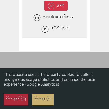
English
དྲ་ཐག
中文
metadata ཕབ་ལེན།
ភាសាខ្មែរ
འདིའི་ཡོང་ཁུངས།
This website uses a third party cookie to collect
anonymous usage statistics and enhance the user
experience (Google Analytics).
མོས་མཐུན་མི་བྱེད།
མོས་མཐུན་བྱེད།