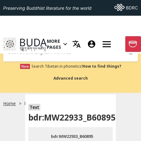
Go To BDRC
BDRC
Preserving Buddhist literature for the world
GO TO HOMEPAGE
BUDA
MORE
GO T
OPEN MENU OF MORE PAGES
PAGES
བུདྡྷ་དྲ་ཐོག་དཔེ་མཛོད།
Submit
Search Tibetan in phonetics!
How to find things?
New
Advanced search
Home
bdr:MW22933_B60895
སྐད་ཡིག་འདེམ།
Text
bdr:MW22933_B60895
བོད་ཡིག
bdr:MW22933_B60895