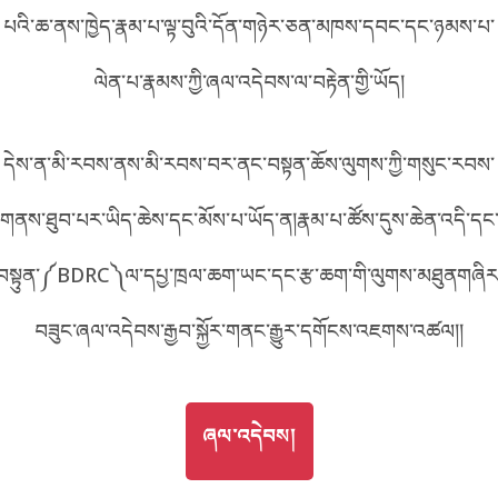
9E19
པའི་ཆ་ནས་ཁྱེད་རྣམ་པ་ལྟ་བུའི་དོན་གཉེར་ཅན་མཁས་དབང་དང་ཉམས་པ་
བོད་ཡིག
English
ལེན་པ་རྣམས་ཀྱི་ཞལ་འདེབས་ལ་བརྟེན་གྱི་ཡོད།
metadata ཕབ་ལེན།
འདིའི་ཡོང་ཁུངས།
E19
中文
དེས་ན་མི་རབས་ནས་མི་རབས་བར་ནང་བསྟན་ཆོས་ལུགས་ཀྱི་གསུང་རབས་
ភាសាខ្មែរ
གནས་ཐུབ་པར་ཡིད་ཆེས་དང་མོས་པ་ཡོད་ན།རྣམ་པ་ཚོས་དུས་ཆེན་འདི་དང
བསྟུན་༼BDRC༽ལ་དཔྱ་ཁྲལ་ཆག་ཡང་དང་རྩ་ཆག་གི་ལུགས་མཐུནགཞིར
བཟུང་ཞལ་འདེབས་རྒྱབ་སྐྱོར་གནང་རྒྱུར་དགོངས་འཇགས་འཚལ།།
GO TO
ཞལ་འདེབས།
ཞལ་འདེབས།