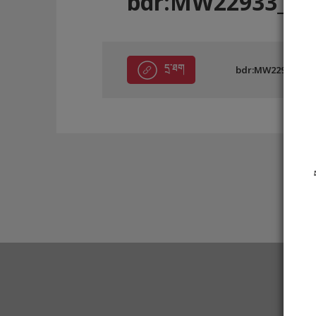
bdr:MW22933_B5
དྲ་ཐག
bdr:MW22933_B59