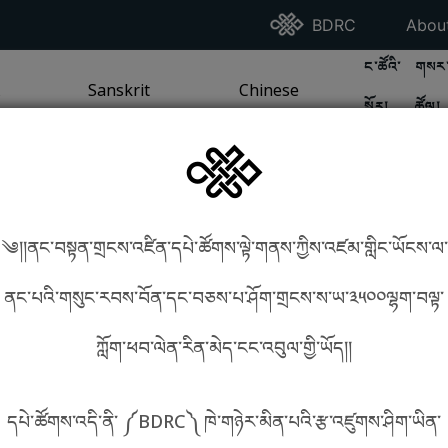
Go To BDRC Homepag
Go T
BDRC
Abou
GO TO BDR
GO 
ང་ཚོའི་
གསར་
A
LI / SEA TRADITION
PAGE
GO TO
Sanskrit
SANSKRIT TRADITION
PAGE
GO TO
Chinese
CHINESE TRADITION
PAGE
སྐོར།
ཚོལ།
Tradition
Tradition
༄།།ནང་བསྟན་གྲངས་འཛིན་དཔེ་ཚོགས་ལྟེ་གནས་ཀྱིས་འཛམ་གླིང་ཡོངས་ལ་
in phonetics!
How to find things?
ནང་པའི་གསུང་རབས་བོན་དང་བཅས་པ་ཤོག་གྲངས་ས་ཡ་༣༥༠༠ལྷག་བལྟ་
ཀློག་ཕབ་ལེན་རིན་མེད་ངང་འབུལ་གྱི་ཡོད།།
སྐད་ཡིག་འདེམ།
དཔེ་ཚོགས་འདི་ནི་ ༼BDRC༽ ཁེ་གཉེར་མིན་པའི་རྩ་འཛུགས་ཤིག་ཡིན་