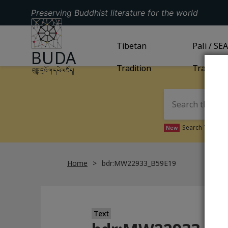
Preserving Buddhist literature for the world
GO TO HOMEPAGE
GO TO
Tibetan
TIBETAN TRADITION
GO TO
Pali / SE
PA
BUDA
Tradition
Tradition
བུདྡྷ་དྲ་ཐོག་དཔེ་མཛོད།
Search Tibetan 
New
Home
bdr:MW22933_B59E19
Text