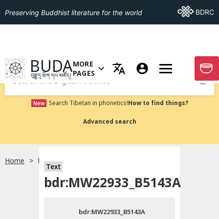
Go To BDRC
BDRC
Preserving Buddhist literature for the world
GO TO HOMEPAGE
BUDA
MORE
GO T
OPEN MENU OF MORE PAGES
PAGES
བུདྡྷ་དྲ་ཐོག་དཔེ་མཛོད།
Submit
Search Tibetan in phonetics!
How to find things?
New
Advanced search
Home
bdr:MW22933_B5143A
སྐད་ཡིག་འདེམ།
Text
bdr:MW22933_B5143A
བོད་ཡིག
bdr:MW22933_B5143A