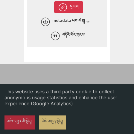
English
དྲ་ཐག
中文
metadata ཕབ་ལེན།
ភាសាខ្មែរ
འདིའི་ཡོང་ཁུངས།
This website uses a third party cookie to collect
anonymous usage statistics and enhance the user
experience (Google Analytics).
མོས་མཐུན་མི་བྱེད།
མོས་མཐུན་བྱེད།