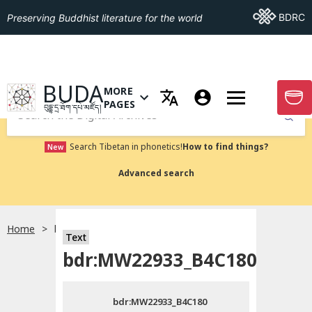
Go To BDRC
BDRC
Preserving Buddhist literature for the world
GO TO HOMEPAGE
BUDA
MORE
GO T
OPEN MENU OF MORE PAGES
PAGES
བུདྡྷ་དྲ་ཐོག་དཔེ་མཛོད།
Submit
Search Tibetan in phonetics!
How to find things?
New
Advanced search
Home
bdr:MW22933_B4C180
སྐད་ཡིག་འདེམ།
Text
bdr:MW22933_B4C180
བོད་ཡིག
bdr:MW22933_B4C180