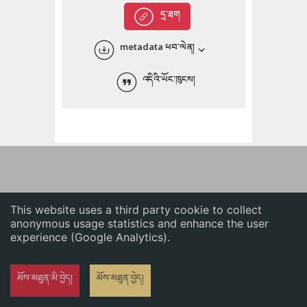
English
དྲ་ཐག
中文
metadata ཕབ་ལེན།
ភាសាខ្មែរ
འདིའི་ཡོང་ཁུངས།
This website uses a third party cookie to collect
anonymous usage statistics and enhance the user
experience (Google Analytics).
མོས་མཐུན་མི་བྱེད།
མོས་མཐུན་བྱེད།