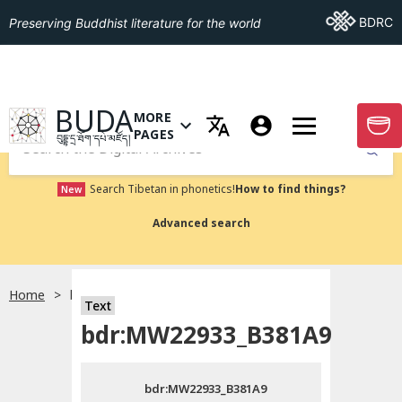
Go To BDRC
BDRC
Preserving Buddhist literature for the world
GO TO HOMEPAGE
BUDA
MORE
GO T
OPEN MENU OF MORE PAGES
PAGES
བུདྡྷ་དྲ་ཐོག་དཔེ་མཛོད།
Submit
Search Tibetan in phonetics!
How to find things?
New
Advanced search
Home
bdr:MW22933_B381A9
སྐད་ཡིག་འདེམ།
Text
bdr:MW22933_B381A9
བོད་ཡིག
bdr:MW22933_B381A9