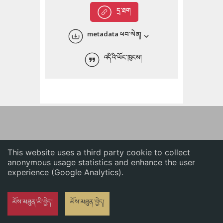
English
དྲ་ཐག
中文
metadata ཕབ་ལེན།
ភាសាខ្មែរ
འདིའི་ཡོང་ཁུངས།
This website uses a third party cookie to collect
anonymous usage statistics and enhance the user
experience (Google Analytics).
མོས་མཐུན་མི་བྱེད།
མོས་མཐུན་བྱེད།