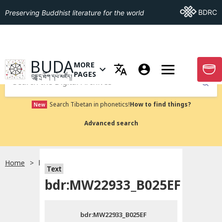
Go To BDRC
BDRC
Preserving Buddhist literature for the world
GO TO HOMEPAGE
BUDA
MORE
GO T
OPEN MENU OF MORE PAGES
PAGES
བུདྡྷ་དྲ་ཐོག་དཔེ་མཛོད།
Submit
Search Tibetan in phonetics!
How to find things?
New
Advanced search
Home
bdr:MW22933_B025EF
སྐད་ཡིག་འདེམ།
Text
bdr:MW22933_B025EF
བོད་ཡིག
bdr:MW22933_B025EF