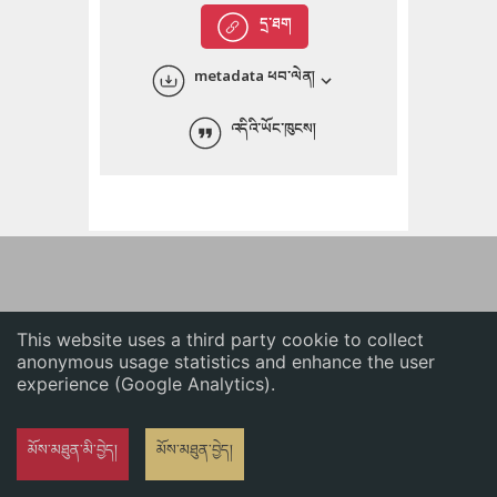
English
དྲ་ཐག
中文
metadata ཕབ་ལེན།
ភាសាខ្មែរ
འདིའི་ཡོང་ཁུངས།
This website uses a third party cookie to collect
anonymous usage statistics and enhance the user
experience (Google Analytics).
མོས་མཐུན་མི་བྱེད།
མོས་མཐུན་བྱེད།