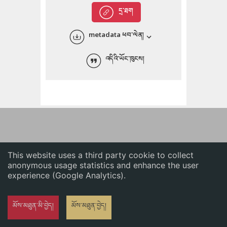
English
དྲ་ཐག
中文
metadata ཕབ་ལེན།
ភាសាខ្មែរ
འདིའི་ཡོང་ཁུངས།
This website uses a third party cookie to collect
anonymous usage statistics and enhance the user
experience (Google Analytics).
མོས་མཐུན་མི་བྱེད།
མོས་མཐུན་བྱེད།